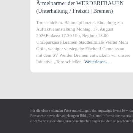
Ärmelpartner der WERDERFRAUEN
(Unterhaltung / Freizeit | Bremen)
Tore schießen. Bäume pflanzen. Einladung zur
Auftaktveranstaltung Montag, 17. August
2026Einlass: 17.30 Uhr, Beginn: 18.00
UhrSparkasse Bremen,Stadtteilfiliale Viertel Mehr
Grün, weniger versiegelte Flächen! Gemeinsam
mit dem SV Werder Bremen entwickeln wir unsere
Initiative „Tore schießen.
Weiterlesen…
Für die oben stehenden Pressemitteilungen, das angezeigte Event bzw. das
Pressetexte sowie der angehängten Bild-, Ton- und Informationsmaterialie
einer Weiterverwendung urheberrechtliche Fragen mit dem angegebenen 