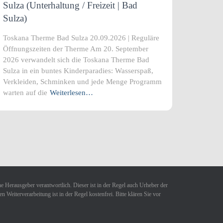
Sulza (Unterhaltung / Freizeit | Bad
Sulza)
Toskana Therme Bad Sulza 20.09.2026 | Reguläre
Öffnungszeiten der Therme Am 20. September
2026 verwandelt sich die Toskana Therme Bad
Sulza in ein buntes Kinderparadies: Wasserspaß,
Verkleiden, Schminken und jede Menge Programm
warten auf die
Weiterlesen…
ne Herausgeber verantwortlich. Dieser ist in der Regel auch Urheber der
Weiterverarbeitung ist in der Regel kostenfrei. Bitte klären Sie vor