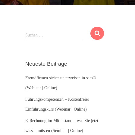
S
Suchen …
u
c
h
e
Neueste Beiträge
n
n
Fremdfirmen sicher unterweisen in sam®
a
c
(Webinar | Online)
h
:
Führungskompetenzen – Kostenfreier
Einführungskurs (Webinar | Online)
E-Rechnung im Mittelstand – was Sie jetzt
wissen müssen (Seminar | Online)