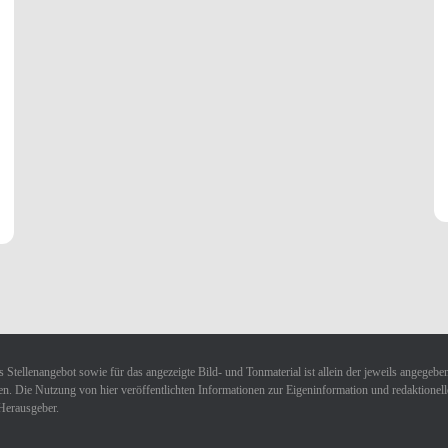
 Stellenangebot sowie für das angezeigte Bild- und Tonmaterial ist allein der jeweils angegebe
n. Die Nutzung von hier veröffentlichten Informationen zur Eigeninformation und redaktionellen 
Herausgeber.