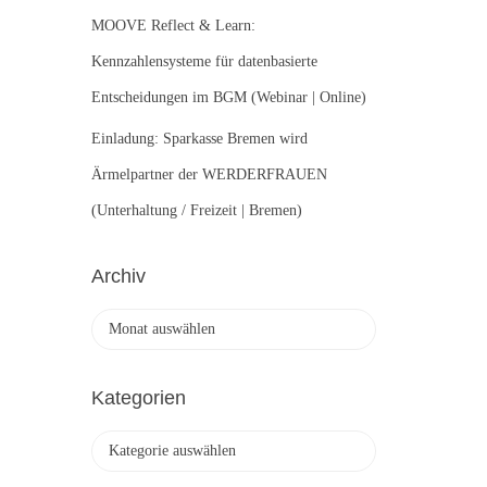
MOOVE Reflect & Learn:
Kennzahlensysteme für datenbasierte
Entscheidungen im BGM (Webinar | Online)
Einladung: Sparkasse Bremen wird
Ärmelpartner der WERDERFRAUEN
(Unterhaltung / Freizeit | Bremen)
Archiv
A
r
c
h
Kategorien
i
v
K
a