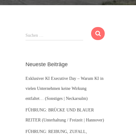
S
Suchen …
u
c
h
e
Neueste Beiträge
n
n
Exklusiver KI Executive Day – Warum KI in
a
c
vielen Unternehmen keine Wirkung
h
entfaltet… (Sonstiges | Neckarsulm)
:
FÜHRUNG: BRÜCKE UND BLAUER
REITER (Unterhaltung / Freizeit | Hannover)
FÜHRUNG: REIBUNG, ZUFALL,