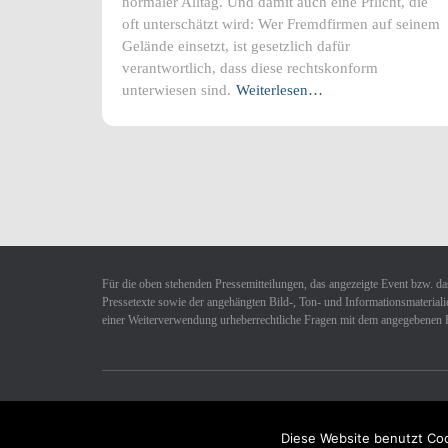
normaler Alltag. Und damit auch eine Pflicht, die
oft unterschätzt wird: Wer Fremdfirmen auf seinem
Gelände einsetzt, ist gesetzlich dafür
verantwortlich, dass diese rechtskonform
unterwiesen sind.
Weiterlesen…
Für die oben stehenden Pressemitteilungen, das angezeigte Event bzw. das
Pressetexte sowie der angehängten Bild-, Ton- und Informationsmaterialie
einer Weiterverwendung urheberrechtliche Fragen mit dem angegebenen 
Datenschutzerklärung
Impressum
Kontakt
Diese Website benutzt Coo