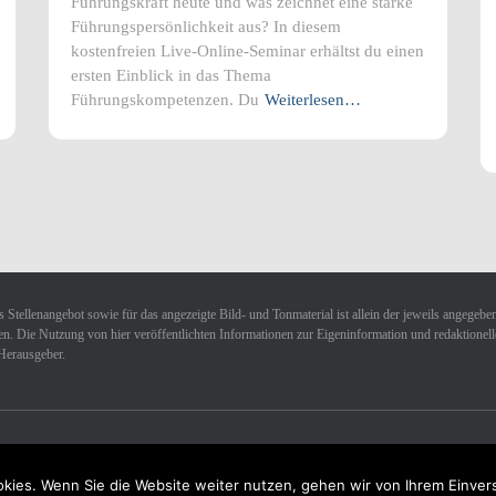
Führungskraft heute und was zeichnet eine starke
Führungspersönlichkeit aus? In diesem
kostenfreien Live-Online-Seminar erhältst du einen
ersten Einblick in das Thema
Führungskompetenzen. Du
Weiterlesen…
 Stellenangebot sowie für das angezeigte Bild- und Tonmaterial ist allein der jeweils angegebe
n. Die Nutzung von hier veröffentlichten Informationen zur Eigeninformation und redaktionellen 
Herausgeber.
kies. Wenn Sie die Website weiter nutzen, gehen wir von Ihrem Einver