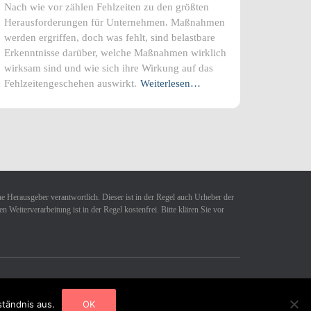
Nach wie vor zählen Fehlzeiten zu den größten
Herausforderungen für Unternehmen. Maßnahmen
werden ergriffen, doch was fehlt, sind belastbare
Erkenntnisse darüber, welche Maßnahmen wirklich
wirksam sind und wie sich ihre Wirkung auf das
Fehlzeitengeschehen auswirkt.
Weiterlesen…
ne Herausgeber verantwortlich. Dieser ist in der Regel auch Urheber der
Weiterverarbeitung ist in der Regel kostenfrei. Bitte klären Sie vor
Hestia | Entwickelt von
ThemeIsle
ständnis aus.
OK