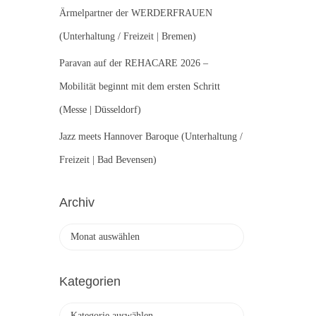
Ärmelpartner der WERDERFRAUEN
(Unterhaltung / Freizeit | Bremen)
Paravan auf der REHACARE 2026 –
Mobilität beginnt mit dem ersten Schritt
(Messe | Düsseldorf)
Jazz meets Hannover Baroque (Unterhaltung /
Freizeit | Bad Bevensen)
Archiv
A
r
c
h
Kategorien
i
v
K