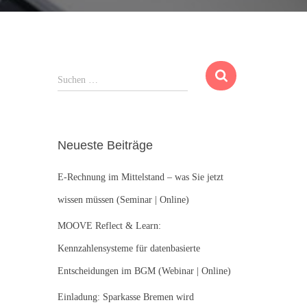
S
Suchen …
u
c
h
e
Neueste Beiträge
n
n
E-Rechnung im Mittelstand – was Sie jetzt
a
c
wissen müssen (Seminar | Online)
h
:
MOOVE Reflect & Learn:
Kennzahlensysteme für datenbasierte
Entscheidungen im BGM (Webinar | Online)
Einladung: Sparkasse Bremen wird