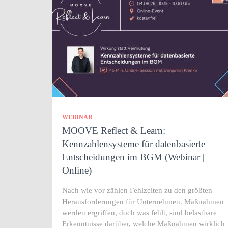
WEBINAR
MOOVE Reflect & Learn:
Kennzahlensysteme für datenbasierte
Entscheidungen im BGM (Webinar |
Online)
Nach wie vor zählen Fehlzeiten zu den größten
Herausforderungen für Unternehmen. Maßnahmen
werden ergriffen, doch was fehlt, sind belastbare
Erkenntnisse darüber, welche Maßnahmen wirklich