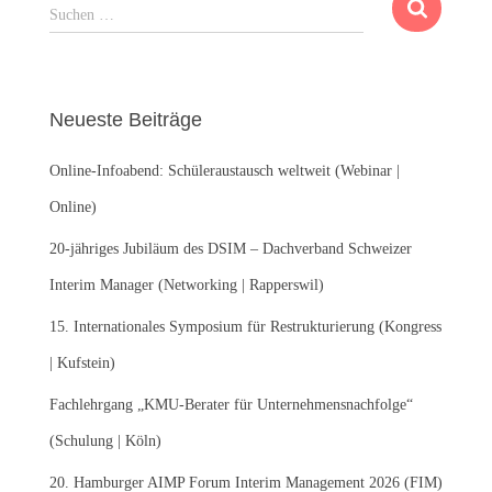
S
Suchen …
u
c
h
e
Neueste Beiträge
n
n
Online-Infoabend: Schüleraustausch weltweit (Webinar |
a
c
Online)
h
:
20-jähriges Jubiläum des DSIM – Dachverband Schweizer
Interim Manager (Networking | Rapperswil)
15. Internationales Symposium für Restrukturierung (Kongress
| Kufstein)
Fachlehrgang „KMU-Berater für Unternehmensnachfolge“
(Schulung | Köln)
20. Hamburger AIMP Forum Interim Management 2026 (FIM)