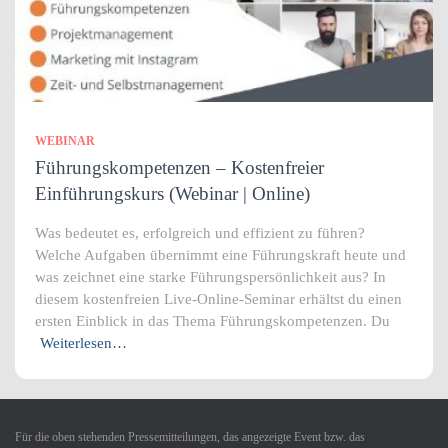
WEBINAR
Führungskompetenzen – Kostenfreier
Einführungskurs (Webinar | Online)
Was bedeutet es, erfolgreich und effizient zu führen?
Welche Aufgaben übernimmt eine Führungskraft heute und
was zeichnet eine starke Führungspersönlichkeit aus? In
diesem kostenfreien Live-Online-Seminar erhältst du einen
ersten Einblick in das Thema Führungskompetenzen. Du
Weiterlesen…
Für die oben stehenden Pressemitteilungen, das angezeigte Event bzw. das