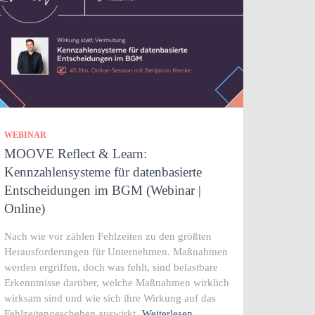
WEBINAR
MOOVE Reflect & Learn:
Kennzahlensysteme für datenbasierte
Entscheidungen im BGM (Webinar |
Online)
Nach wie vor zählen Fehlzeiten zu den größten
Herausforderungen für Unternehmen. Maßnahmen
werden ergriffen, doch was fehlt, sind belastbare
Erkenntnisse darüber, welche Maßnahmen wirklich
wirksam sind und wie sich ihre Wirkung auf das
Fehlzeitengeschehen auswirkt.
Weiterlesen…