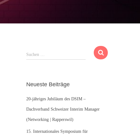
S
Suchen …
u
c
h
e
Neueste Beiträge
n
n
20-jähriges Jubiläum des DSIM –
a
c
Dachverband Schweizer Interim Manager
h
(Networking | Rapperswil)
:
15. Internationales Symposium für