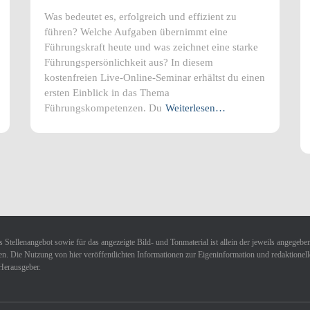
Was bedeutet es, erfolgreich und effizient zu
führen? Welche Aufgaben übernimmt eine
Führungskraft heute und was zeichnet eine starke
Führungspersönlichkeit aus? In diesem
kostenfreien Live-Online-Seminar erhältst du einen
ersten Einblick in das Thema
Führungskompetenzen. Du
Weiterlesen…
 Stellenangebot sowie für das angezeigte Bild- und Tonmaterial ist allein der jeweils angegebe
n. Die Nutzung von hier veröffentlichten Informationen zur Eigeninformation und redaktionellen 
Herausgeber.