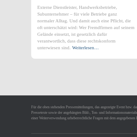
Externe Dienstleister, Handwerksbetriebe,
Subunternehmer – für viele Betriebe ganz
normaler Alltag. Und damit auch eine Pflicht, die
oft unterschätzt wird: Wer Fremdfirmen auf seinem
Gelände einsetzt, ist gesetzlich dafür
verantwortlich, dass diese rechtskonform
unterwiesen sind.
Weiterlesen…
Für die oben stehenden Pressemitteilungen, das angezeigte Event bzw. das
Pressetexte sowie der angehängten Bild-, Ton- und Informationsmaterialie
einer Weiterverwendung urheberrechtliche Fragen mit dem angegebenen 