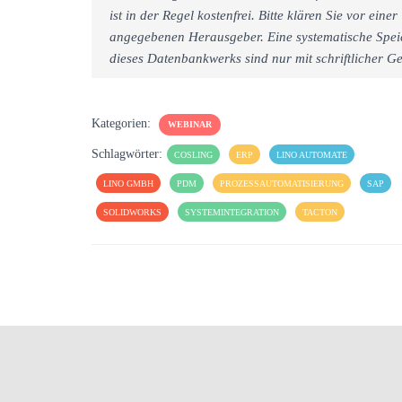
ist in der Regel kostenfrei. Bitte klären Sie vor e
angegebenen Herausgeber. Eine systematische Spei
dieses Datenbankwerks sind nur mit schriftlicher
Kategorien:
WEBINAR
Schlagwörter:
COSLING
ERP
LINO AUTOMATE
LINO GMBH
PDM
PROZESSAUTOMATISIERUNG
SAP
SOLIDWORKS
SYSTEMINTEGRATION
TACTON