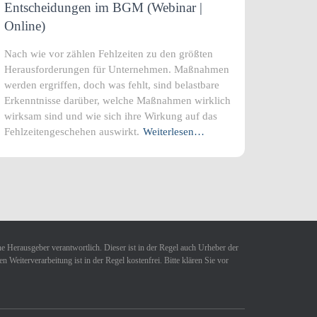
Entscheidungen im BGM (Webinar |
Online)
Nach wie vor zählen Fehlzeiten zu den größten
Herausforderungen für Unternehmen. Maßnahmen
werden ergriffen, doch was fehlt, sind belastbare
Erkenntnisse darüber, welche Maßnahmen wirklich
wirksam sind und wie sich ihre Wirkung auf das
Fehlzeitengeschehen auswirkt.
Weiterlesen…
ne Herausgeber verantwortlich. Dieser ist in der Regel auch Urheber der
Weiterverarbeitung ist in der Regel kostenfrei. Bitte klären Sie vor