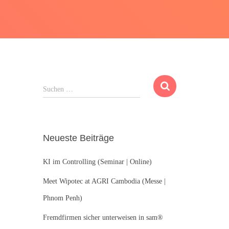
S
Suchen …
u
c
h
e
Neueste Beiträge
n
n
KI im Controlling (Seminar | Online)
a
c
Meet Wipotec at AGRI Cambodia (Messe |
h
:
Phnom Penh)
Fremdfirmen sicher unterweisen in sam®