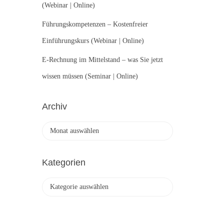
(Webinar | Online)
Führungskompetenzen – Kostenfreier
Einführungskurs (Webinar | Online)
E-Rechnung im Mittelstand – was Sie jetzt
wissen müssen (Seminar | Online)
Archiv
A
r
c
h
Kategorien
i
v
K
a
t
e