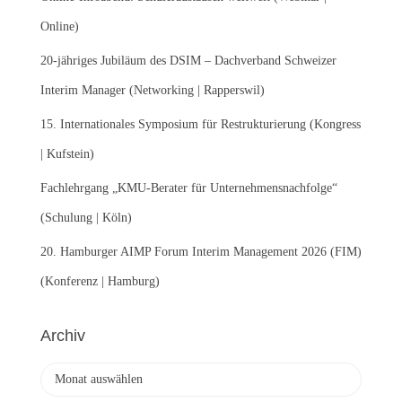
c
Online)
h
:
20-jähriges Jubiläum des DSIM – Dachverband Schweizer
Interim Manager (Networking | Rapperswil)
15. Internationales Symposium für Restrukturierung (Kongress
| Kufstein)
Fachlehrgang „KMU-Berater für Unternehmensnachfolge“
(Schulung | Köln)
20. Hamburger AIMP Forum Interim Management 2026 (FIM)
(Konferenz | Hamburg)
Archiv
A
r