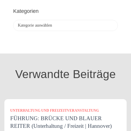
c
h
Kategorien
i
v
K
a
t
e
g
o
r
i
Verwandte Beiträge
e
n
UNTERHALTUNG UND FREIZEITVERANSTALTUNG
FÜHRUNG: BRÜCKE UND BLAUER
REITER (Unterhaltung / Freizeit | Hannover)