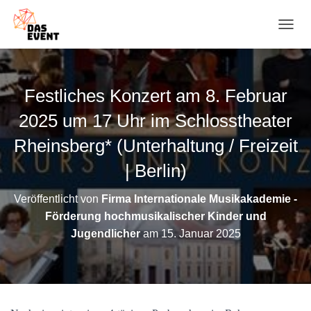
N
A
V
I
G
Festliches Konzert am 8. Februar
A
T
2025 um 17 Uhr im Schlosstheater
I
O
Rheinsberg* (Unterhaltung / Freizeit
N
| Berlin)
U
M
S
Veröffentlicht von
Firma Internationale Musikakademie -
C
Förderung hochmusikalischer Kinder und
H
A
Jugendlicher
am
15. Januar 2025
L
T
E
N