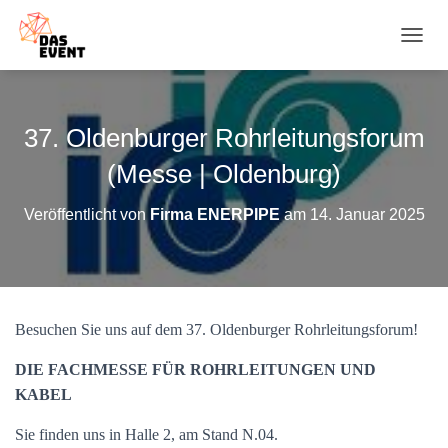
N
A
V
I
G
37. Oldenburger Rohrleitungsforum
A
T
(Messe | Oldenburg)
I
O
Veröffentlicht von
Firma ENERPIPE
am
14. Januar 2025
N
U
M
S
C
H
Besuchen Sie uns auf dem 37. Oldenburger Rohrleitungsforum!
A
L
DIE FACHMESSE FÜR ROHRLEITUNGEN UND
T
E
KABEL
N
Sie finden uns in Halle 2, am Stand N.04.