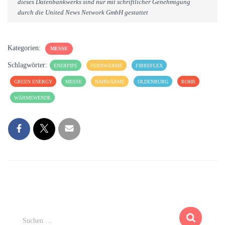
dieses Datenbankwerks sind nur mit schriftlicher Genehmigung
durch die United News Network GmbH gestattet
Kategorien:
MESSE
Schlagwörter:
ENERPIPE
FERNWÄRME
FIBREFLEX
GREEN ENERGY
MESSE
NAHWÄRME
OLDENBURG
ROHR
WÄRMEWENDE
S
Suchen …