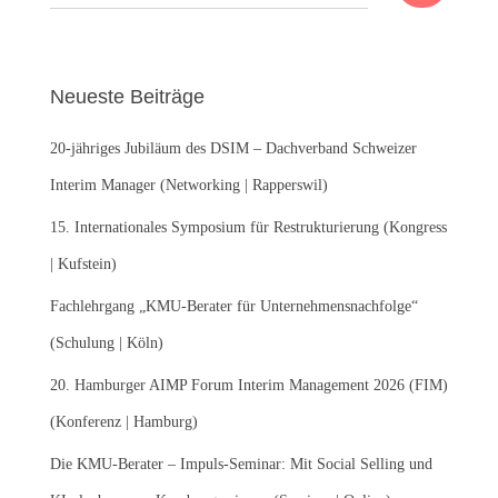
u
c
h
e
Neueste Beiträge
n
n
20-jähriges Jubiläum des DSIM – Dachverband Schweizer
a
c
Interim Manager (Networking | Rapperswil)
h
:
15. Internationales Symposium für Restrukturierung (Kongress
| Kufstein)
Fachlehrgang „KMU-Berater für Unternehmensnachfolge“
(Schulung | Köln)
20. Hamburger AIMP Forum Interim Management 2026 (FIM)
(Konferenz | Hamburg)
Die KMU-Berater – Impuls-Seminar: Mit Social Selling und