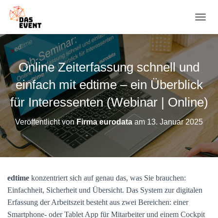
N
A
V
I
G
Online Zeiterfassung schnell und
A
T
einfach mit edtime – ein Überblick
I
O
für Interessenten (Webinar | Online)
N
U
Veröffentlicht von
Firma eurodata
am
13. Januar 2025
M
S
C
H
A
L
edtime
konzentriert sich auf genau das, was Sie brauchen:
T
Einfachheit, Sicherheit und Übersicht. Das System zur digitalen
E
N
Erfassung der Arbeitszeit besteht aus zwei Bereichen: einer
Smartphone- oder Tablet App für Mitarbeiter und einem Cockpit