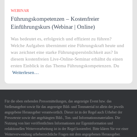
WEBINAR
Führungskompetenzen – Kostenfreier
Einführungskurs (Webinar | Online)
Was bedeutet es, erfolgreich und effizient zu führen?
Welche Aufgaben übernimmt eine Führungskraft heute und
was zeichnet eine starke Führungspersönlichkeit aus? In
diesem kostenfreien Live-Online-Seminar erhältst du einen
ersten Einblick in das Thema Führungskompetenzen. Du
Weiterlesen…
Für die oben stehenden Pressemitteilungen, das angezeigte Event bzw. das
Stellenangebot sowie für das angezeigte Bild- und Tonmaterial ist allein der jeweils
angegebene Herausgeber verantwortlich. Dieser ist in der Regel auch Urheber der
Pressetexte sowie der angehängten Bild-, Ton- und Informationsmaterialien. Die
Nutzung von hier veröffentlichten Informationen zur Eigeninformation und
redaktionellen Weiterverarbeitung ist in der Regel kostenfrei. Bitte klären Sie vor einer
Weiterverwendung urheberrechtliche Fragen mit dem angegebenen Herausgeber.