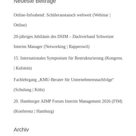
Neueste Beiträge
n
n
Online-Infoabend: Schüleraustausch weltweit (Webinar |
a
c
Online)
h
:
20-jähriges Jubiläum des DSIM – Dachverband Schweizer
Interim Manager (Networking | Rapperswil)
15. Internationales Symposium für Restrukturierung (Kongress
| Kufstein)
Fachlehrgang „KMU-Berater für Unternehmensnachfolge“
(Schulung | Köln)
20. Hamburger AIMP Forum Interim Management 2026 (FIM)
(Konferenz | Hamburg)
Archiv