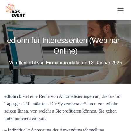
N
A
V
I
G
edlohn für Interessenten (Webinar |
A
T
Online)
I
O
Veröffentlicht von
Firma eurodata
am
13. Januar 2025
N
U
M
S
C
H
edlohn
bietet eine Reihe von Automatisierungen an, die Sie im
A
Tagesgeschäft entlasten. Die Systemberater*innen von edlohn
L
T
zeigen Ihnen, von welchen Sie profitieren können. Sie gehen
E
unter anderem ein auf:
N
– Individuelle Anpassung der Anwendungsdarstellung