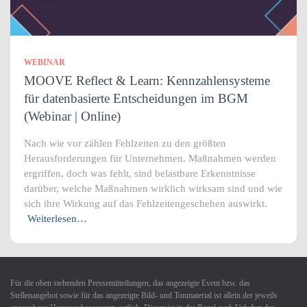
WEBINAR
MOOVE Reflect & Learn: Kennzahlensysteme
für datenbasierte Entscheidungen im BGM
(Webinar | Online)
Nach wie vor zählen Fehlzeiten zu den größten
Herausforderungen für Unternehmen. Maßnahmen werden
ergriffen, doch was fehlt, sind belastbare Erkenntnisse
darüber, welche Maßnahmen wirklich wirksam sind und wie
sich ihre Wirkung auf das Fehlzeitengeschehen auswirkt.
Weiterlesen…
Für die oben stehenden Pressemitteilungen, das angezeigte Event bzw. das
Stellenangebot sowie für das angezeigte Bild- und Tonmaterial ist allein der jeweils