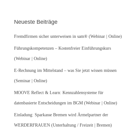
c
h
e
Neueste Beiträge
n
n
Fremdfirmen sicher unterweisen in sam® (Webinar | Online)
a
c
Führungskompetenzen – Kostenfreier Einführungskurs
h
:
(Webinar | Online)
E-Rechnung im Mittelstand – was Sie jetzt wissen müssen
(Seminar | Online)
MOOVE Reflect & Learn: Kennzahlensysteme für
datenbasierte Entscheidungen im BGM (Webinar | Online)
Einladung: Sparkasse Bremen wird Ärmelpartner der
WERDERFRAUEN (Unterhaltung / Freizeit | Bremen)