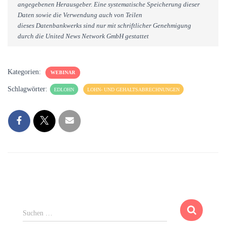
angegebenen Herausgeber. Eine systematische Speicherung dieser
Daten sowie die Verwendung auch von Teilen
dieses Datenbankwerks sind nur mit schriftlicher Genehmigung
durch die United News Network GmbH gestattet
Kategorien:
WEBINAR
Schlagwörter:
EDLOHN
LOHN- UND GEHALTSABRECHNUNGEN
S
Suchen …
u