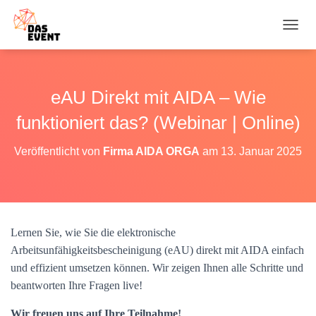
N
A
V
I
G
eAU Direkt mit AIDA – Wie
A
T
funktioniert das? (Webinar | Online)
I
O
Veröffentlicht von
Firma AIDA ORGA
am
13. Januar 2025
N
U
M
S
C
H
Lernen Sie, wie Sie die elektronische
A
Arbeitsunfähigkeitsbescheinigung (eAU) direkt mit AIDA einfach
L
T
und effizient umsetzen können. Wir zeigen Ihnen alle Schritte und
E
beantworten Ihre Fragen live!
N
Wir freuen uns auf Ihre Teilnahme!