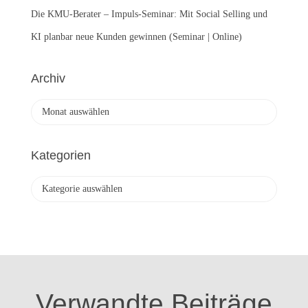
Die KMU-Berater – Impuls-Seminar: Mit Social Selling und
KI planbar neue Kunden gewinnen (Seminar | Online)
Archiv
A
r
c
h
Kategorien
i
v
K
a
t
e
g
o
r
i
Verwandte Beiträge
e