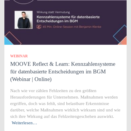
WEBINAR
MOOVE Reflect & Learn: Kennzahlensysteme
für datenbasierte Entscheidungen im BGM
(Webinar | Online)
Nach wie vor zählen Fehlzeiten zu den größten
Herausforderungen für Unternehmen. Maßnahmen werden
ergriffen, doch was fehlt, sind belastbare Erkenntnisse
darüber, welche Maßnahmen wirklich wirksam sind und wie
sich ihre Wirkung auf das Fehlzeitengeschehen auswirkt.
Weiterlesen…