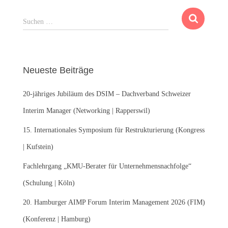
S
Suchen …
u
c
h
e
Neueste Beiträge
n
n
20-jähriges Jubiläum des DSIM – Dachverband Schweizer
a
c
Interim Manager (Networking | Rapperswil)
h
:
15. Internationales Symposium für Restrukturierung (Kongress
| Kufstein)
Fachlehrgang „KMU-Berater für Unternehmensnachfolge“
(Schulung | Köln)
20. Hamburger AIMP Forum Interim Management 2026 (FIM)
(Konferenz | Hamburg)