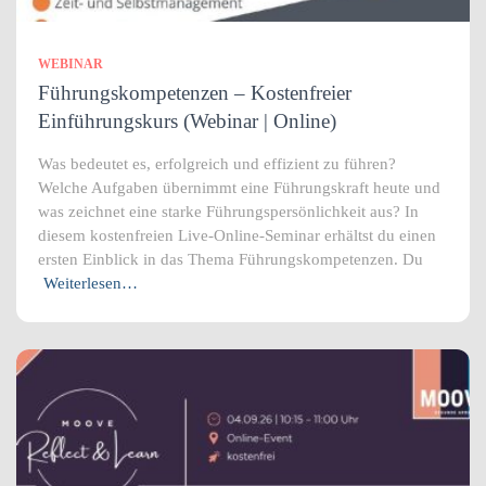
WEBINAR
Führungskompetenzen – Kostenfreier
Einführungskurs (Webinar | Online)
Was bedeutet es, erfolgreich und effizient zu führen?
Welche Aufgaben übernimmt eine Führungskraft heute und
was zeichnet eine starke Führungspersönlichkeit aus? In
diesem kostenfreien Live-Online-Seminar erhältst du einen
ersten Einblick in das Thema Führungskompetenzen. Du
Weiterlesen…