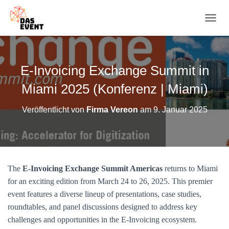
N
A
V
I
G
E-Invoicing Exchange Summit in
A
T
Miami 2025 (Konferenz | Miami)
I
O
Veröffentlicht von
Firma Vereon
am
9. Januar 2025
N
U
M
S
C
H
The
E-Invoicing Exchange Summit Americas
returns to Miami
A
for an exciting edition from March 24 to 26, 2025. This premier
L
T
event features a diverse lineup of presentations, case studies,
E
roundtables, and panel discussions designed to address key
N
challenges and opportunities in the E-Invoicing ecosystem.