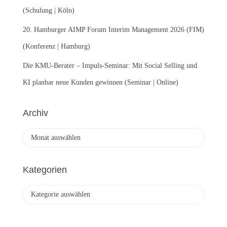
(Schulung | Köln)
20. Hamburger AIMP Forum Interim Management 2026 (FIM)
(Konferenz | Hamburg)
Die KMU-Berater – Impuls-Seminar: Mit Social Selling und
KI planbar neue Kunden gewinnen (Seminar | Online)
Archiv
A
r
c
h
Kategorien
i
v
K
a
t
e