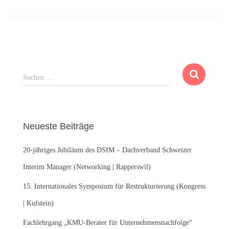
S
Suchen …
u
c
h
e
Neueste Beiträge
n
n
20-jähriges Jubiläum des DSIM – Dachverband Schweizer
a
c
Interim Manager (Networking | Rapperswil)
h
:
15. Internationales Symposium für Restrukturierung (Kongress
| Kufstein)
Fachlehrgang „KMU-Berater für Unternehmensnachfolge“