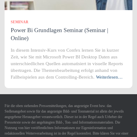
SEMINAR
Power Bi Grundlagen Seminar (Seminar |
Online)
In diesem Intensiv-Kurs von Confex lernen Sie in kurzer
Zeit, wie Sie mit Microsoft Power BI Desktop Daten aus
unterschiedlichen Quellen automatisiert in visuelle Reports
übertragen. Die Themenbearbeitung erfolgt anhand von
Fallbeispielen aus dem Controlling-Bereich.
Weiterlesen…
Für die oben stehenden Pressemitteilungen, das angezeigte Event bzw. das
Stellenangebot sowie für das angezeigte Bild- und Tonmaterial ist allein der jeweils
angegebene Herausgeber verantwortlich. Dieser ist in der Regel auch Urheber der
Pressetexte sowie der angehängten Bild-, Ton- und Informationsmaterialien. Die
Nutzung von hier veröffentlichten Informationen zur Eigeninformation und
redaktionellen Weiterverarbeitung ist in der Regel kostenfrei. Bitte klären Sie vor einer