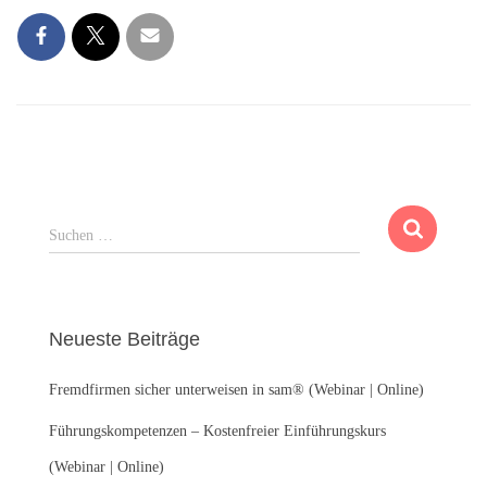
S
Suchen …
u
c
h
e
Neueste Beiträge
n
n
Fremdfirmen sicher unterweisen in sam® (Webinar | Online)
a
c
Führungskompetenzen – Kostenfreier Einführungskurs
h
:
(Webinar | Online)