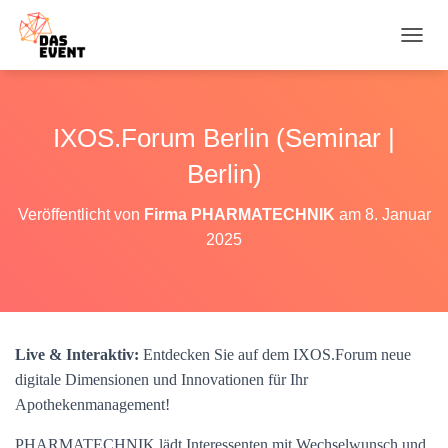
N
A
V
I
G
IXOS.Forum Berlin (Seminar |
A
T
Berlin)
I
O
Veröffentlicht von
Firma PHARMATECHNIK
am
8. Januar
N
2025
U
M
S
C
H
A
Live & Interaktiv:
Entdecken Sie auf dem IXOS.Forum neue
L
T
digitale Dimensionen und Innovationen für Ihr
E
Apothekenmanagement!
N
PHARMATECHNIK lädt Interessenten mit Wechselwunsch und