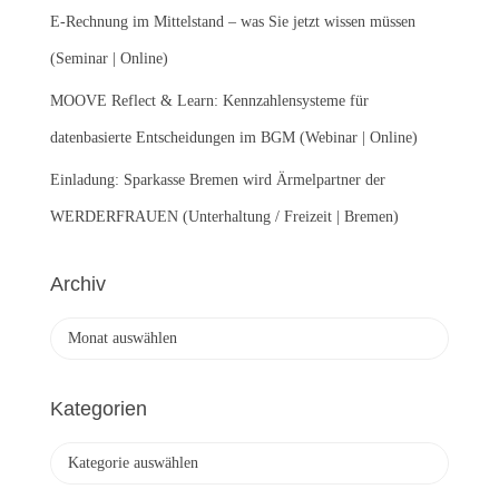
E-Rechnung im Mittelstand – was Sie jetzt wissen müssen
(Seminar | Online)
MOOVE Reflect & Learn: Kennzahlensysteme für
datenbasierte Entscheidungen im BGM (Webinar | Online)
Einladung: Sparkasse Bremen wird Ärmelpartner der
WERDERFRAUEN (Unterhaltung / Freizeit | Bremen)
Archiv
A
r
c
h
Kategorien
i
v
K
a