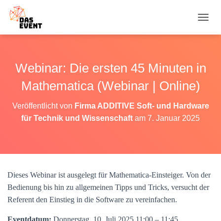
N
A
V
I
G
Webinar: Die ersten 45 Minuten in
A
T
Mathematica (Webinar | Online)
I
O
Veröffentlicht von
Firma ADDITIVE Soft- und Hardware
N
für Technik und Wissenschaft
am
7. Januar 2025
U
M
S
C
H
A
Dieses Webinar ist ausgelegt für Mathematica-Einsteiger. Von der
L
T
Bedienung bis hin zu allgemeinen Tipps und Tricks, versucht der
E
Referent den Einstieg in die Software zu vereinfachen.
N
Eventdatum:
Donnerstag, 10. Juli 2025 11:00 – 11:45