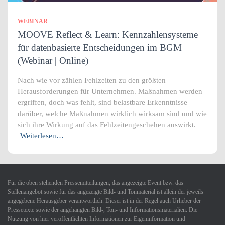
WEBINAR
MOOVE Reflect & Learn: Kennzahlensysteme
für datenbasierte Entscheidungen im BGM
(Webinar | Online)
Nach wie vor zählen Fehlzeiten zu den größten
Herausforderungen für Unternehmen. Maßnahmen werden
ergriffen, doch was fehlt, sind belastbare Erkenntnisse
darüber, welche Maßnahmen wirklich wirksam sind und wie
sich ihre Wirkung auf das Fehlzeitengeschehen auswirkt.
Weiterlesen…
Für die oben stehenden Pressemitteilungen, das angezeigte Event bzw. das
Stellenangebot sowie für das angezeigte Bild- und Tonmaterial ist allein der jeweils
angegebene Herausgeber verantwortlich. Dieser ist in der Regel auch Urheber der
Pressetexte sowie der angehängten Bild-, Ton- und Informationsmaterialien. Die
Nutzung von hier veröffentlichten Informationen zur Eigeninformation und