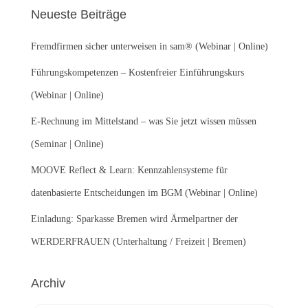
e
Neueste Beiträge
n
n
Fremdfirmen sicher unterweisen in sam® (Webinar | Online)
a
c
Führungskompetenzen – Kostenfreier Einführungskurs
h
:
(Webinar | Online)
E-Rechnung im Mittelstand – was Sie jetzt wissen müssen
(Seminar | Online)
MOOVE Reflect & Learn: Kennzahlensysteme für
datenbasierte Entscheidungen im BGM (Webinar | Online)
Einladung: Sparkasse Bremen wird Ärmelpartner der
WERDERFRAUEN (Unterhaltung / Freizeit | Bremen)
Archiv