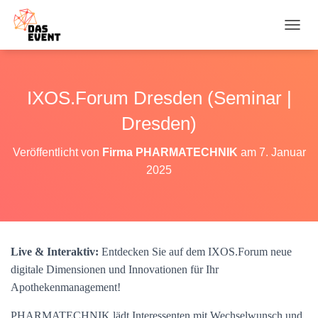
N
A
V
I
G
IXOS.Forum Dresden (Seminar |
A
T
Dresden)
I
O
Veröffentlicht von
Firma PHARMATECHNIK
am
7. Januar
N
2025
U
M
S
C
H
A
Live & Interaktiv:
Entdecken Sie auf dem IXOS.Forum neue
L
T
digitale Dimensionen und Innovationen für Ihr
E
Apothekenmanagement!
N
PHARMATECHNIK lädt Interessenten mit Wechselwunsch und