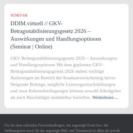
SEMINAR
DDIM.virtuell // GKV-
Betragsstabilisierungsgesetz 2026 –
Auswirkungen und Handlungsoptionen
(Seminar | Online)
GKV Beitragsstabilisierungsgesetz 2026 – Auswirkungen
und Handlungsoptionen Mit dem geplanten GKV-
Beitragsstabilisierungsgesetz 2026 stehen wichtige
Änderungen im Bereich der Krankenversicherung bevor.
Steigende Beiträge, mögliche Leistungseinschränkungen
und neue Rahmenbedingungen können sowohl Arbeitgeber
als auch Beschäftigte unmittelbar betreffen.
Weiterlesen…
Für die oben stehenden Pressemitteilungen, das angezeigte Event bzw. das
Stellenangebot sowie für das angezeigte Bild- und Tonmaterial ist allein der jeweils