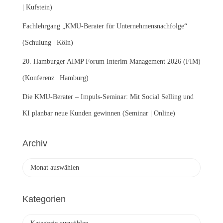
| Kufstein)
Fachlehrgang „KMU-Berater für Unternehmensnachfolge“
(Schulung | Köln)
20. Hamburger AIMP Forum Interim Management 2026 (FIM)
(Konferenz | Hamburg)
Die KMU-Berater – Impuls-Seminar: Mit Social Selling und
KI planbar neue Kunden gewinnen (Seminar | Online)
Archiv
A
r
c
h
Kategorien
i
v
K