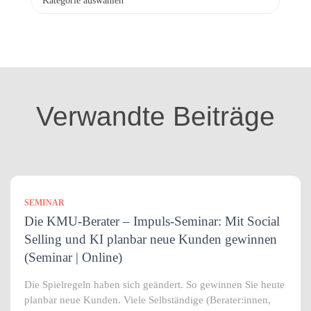
a
t
e
g
o
r
i
Verwandte Beiträge
e
n
SEMINAR
Die KMU-Berater – Impuls-Seminar: Mit Social
Selling und KI planbar neue Kunden gewinnen
(Seminar | Online)
Die Spielregeln haben sich geändert. So gewinnen Sie heute
planbar neue Kunden. Viele Selbständige (Berater:innen,