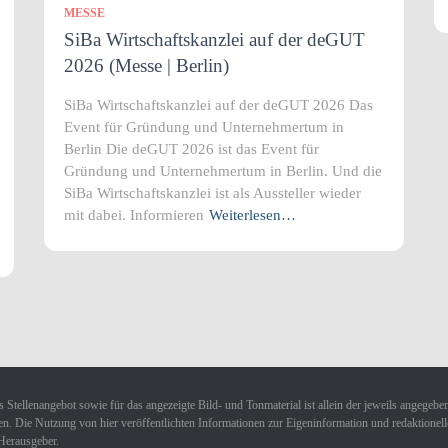
MESSE
SiBa Wirtschaftskanzlei auf der deGUT
2026 (Messe | Berlin)
SiBa Wirtschaftskanzlei auf der deGUT 2026 Das
Event für Gründung und Unternehmertum in
Berlin Die deGUT 2026 ist das Event für
Gründung und Unternehmertum in Berlin. Und die
SiBa Wirtschaftskanzlei ist als Aussteller wieder
mit dabei. Informieren
Weiterlesen…
 Stellenangebot sowie für das angezeigte Bild- und Tonmaterial ist allein der jeweils angegebe
n. Die Nutzung von hier veröffentlichten Informationen zur Eigeninformation und redaktionellen 
Herausgeber.