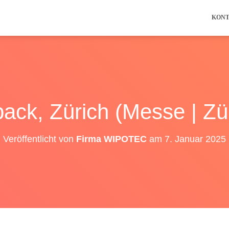
KON
ck, Zürich (Messe | Zü
Veröffentlicht von
Firma WIPOTEC
am
7. Januar 2025