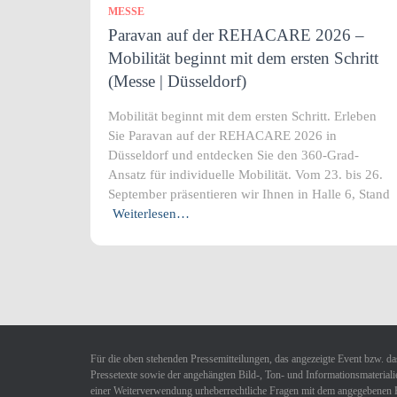
MESSE
Paravan auf der REHACARE 2026 –
Mobilität beginnt mit dem ersten Schritt
(Messe | Düsseldorf)
Mobilität beginnt mit dem ersten Schritt. Erleben
Sie Paravan auf der REHACARE 2026 in
Düsseldorf und entdecken Sie den 360-Grad-
Ansatz für individuelle Mobilität. Vom 23. bis 26.
September präsentieren wir Ihnen in Halle 6, Stand
Weiterlesen…
Für die oben stehenden Pressemitteilungen, das angezeigte Event bzw. das
Pressetexte sowie der angehängten Bild-, Ton- und Informationsmaterialie
einer Weiterverwendung urheberrechtliche Fragen mit dem angegebenen 