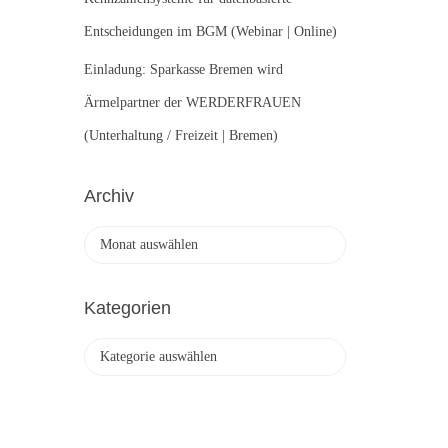
Entscheidungen im BGM (Webinar | Online)
Einladung: Sparkasse Bremen wird
Ärmelpartner der WERDERFRAUEN
(Unterhaltung / Freizeit | Bremen)
Archiv
A
r
c
h
Kategorien
i
v
K
a
t
e
g