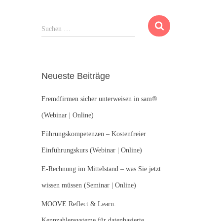
S
Suchen …
u
c
h
e
Neueste Beiträge
n
n
Fremdfirmen sicher unterweisen in sam®
a
c
(Webinar | Online)
h
:
Führungskompetenzen – Kostenfreier
Einführungskurs (Webinar | Online)
E-Rechnung im Mittelstand – was Sie jetzt
wissen müssen (Seminar | Online)
MOOVE Reflect & Learn:
Kennzahlensysteme für datenbasierte