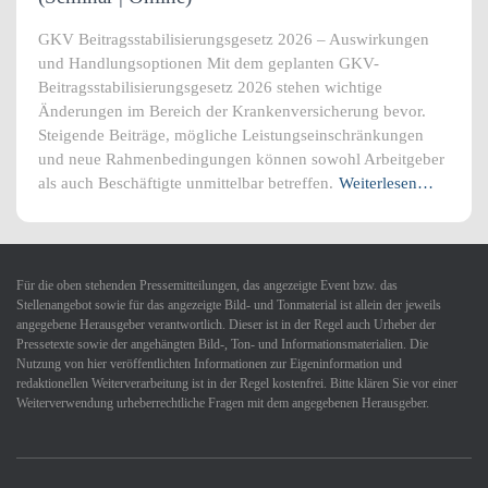
GKV Beitragsstabilisierungsgesetz 2026 – Auswirkungen
und Handlungsoptionen Mit dem geplanten GKV-
Beitragsstabilisierungsgesetz 2026 stehen wichtige
Änderungen im Bereich der Krankenversicherung bevor.
Steigende Beiträge, mögliche Leistungseinschränkungen
und neue Rahmenbedingungen können sowohl Arbeitgeber
als auch Beschäftigte unmittelbar betreffen.
Weiterlesen…
Für die oben stehenden Pressemitteilungen, das angezeigte Event bzw. das
Stellenangebot sowie für das angezeigte Bild- und Tonmaterial ist allein der jeweils
angegebene Herausgeber verantwortlich. Dieser ist in der Regel auch Urheber der
Pressetexte sowie der angehängten Bild-, Ton- und Informationsmaterialien. Die
Nutzung von hier veröffentlichten Informationen zur Eigeninformation und
redaktionellen Weiterverarbeitung ist in der Regel kostenfrei. Bitte klären Sie vor einer
Weiterverwendung urheberrechtliche Fragen mit dem angegebenen Herausgeber.