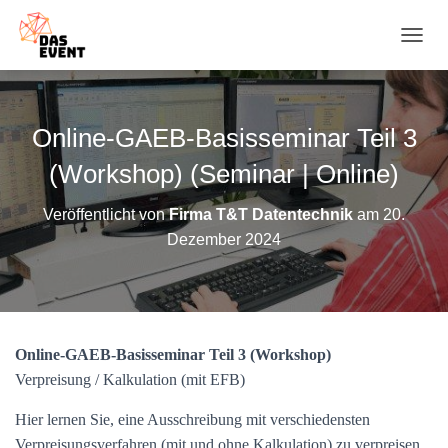
N
A
V
I
G
Online-GAEB-Basisseminar Teil 3
A
T
(Workshop) (Seminar | Online)
I
O
Veröffentlicht von
Firma T&T Datentechnik
am
20.
N
Dezember 2024
U
M
S
C
H
A
Online-GAEB-Basisseminar Teil 3 (Workshop)
L
T
Verpreisung / Kalkulation (mit EFB)
E
N
Hier lernen Sie, eine Ausschreibung mit verschiedensten
Verpreisungsverfahren (mit und ohne Kalkulation) zu verpreisen