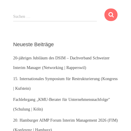
S
Suchen …
u
c
h
e
Neueste Beiträge
n
n
20-jähriges Jubiläum des DSIM – Dachverband Schweizer
a
c
Interim Manager (Networking | Rapperswil)
h
:
15. Internationales Symposium für Restrukturierung (Kongress
| Kufstein)
Fachlehrgang „KMU-Berater für Unternehmensnachfolge“
(Schulung | Köln)
20. Hamburger AIMP Forum Interim Management 2026 (FIM)
(Konferenz | Hamburg)