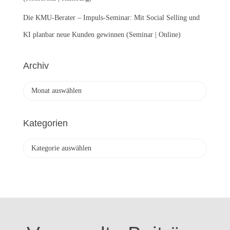
Die KMU-Berater – Impuls-Seminar: Mit Social Selling und
KI planbar neue Kunden gewinnen (Seminar | Online)
Archiv
A
r
c
h
Kategorien
i
v
K
a
t
e
g
o
r
i