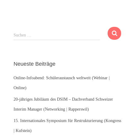
S
Suchen …
u
c
h
e
Neueste Beiträge
n
n
Online-Infoabend: Schüleraustausch weltweit (Webinar |
a
c
Online)
h
:
20-jähriges Jubiläum des DSIM – Dachverband Schweizer
Interim Manager (Networking | Rapperswil)
15. Internationales Symposium für Restrukturierung (Kongress
| Kufstein)