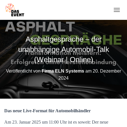
N
A
V
I
G
Asphaltgespräche – der
A
T
unabhängige Automobil-Talk
I
O
(Webinar | Online)
N
U
Veröffentlicht von
Firma ELN Systems
am
20. Dezember
M
2024
S
C
H
A
L
T
Das neue Live-Format für Automobilhändler
E
N
Am 23. Januar 2025 um 11:00 Uhr ist es soweit: Der neue