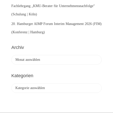
Fachlehrgang „KMU-Berater für Unternehmensnachfolge“
(Schulung | Köln)
20. Hamburger AIMP Forum Interim Management 2026 (FIM)
(Konferenz | Hamburg)
Archiv
A
r
c
h
Kategorien
i
v
K
a
t
e
g