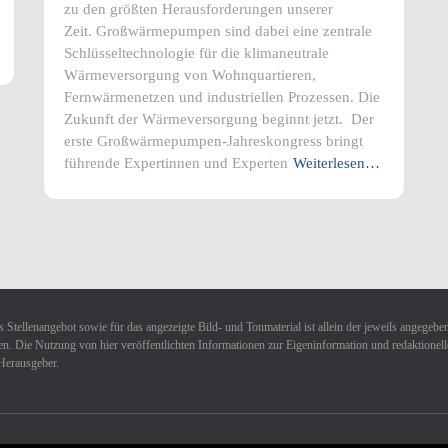
zu den größten Herausforderungen unserer
Zeit. Großwärmepumpen sind dabei eine zentrale
Schlüsseltechnologie für die klimaneutrale
Wärmeversorgung von Wohnquartieren,
Fernwärmenetzen und industriellen Prozessen. Die
Zukunft der Wärmeversorgung beginnt jetzt. Der
erste Großwärmepumpen-Jahreskongress bringt
führende Expertinnen und Experten
Weiterlesen…
 Stellenangebot sowie für das angezeigte Bild- und Tonmaterial ist allein der jeweils angegebe
n. Die Nutzung von hier veröffentlichten Informationen zur Eigeninformation und redaktionellen 
Herausgeber.