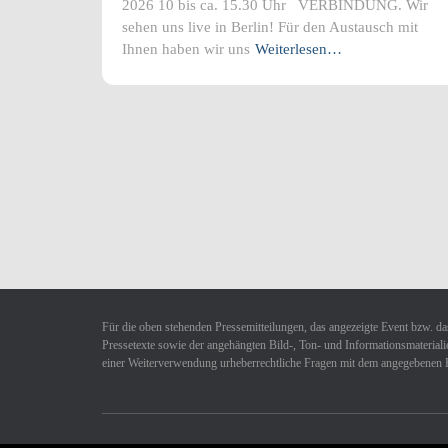
2026 10 bis ca. 15.30 Uhr VERBINDUNG. Wir
sehen uns live in Berlin! Für den Austausch mit
Ihnen haben wir uns
Weiterlesen…
Für die oben stehenden Pressemitteilungen, das angezeigte Event bzw. das
Pressetexte sowie der angehängten Bild-, Ton- und Informationsmaterialie
einer Weiterverwendung urheberrechtliche Fragen mit dem angegebenen 