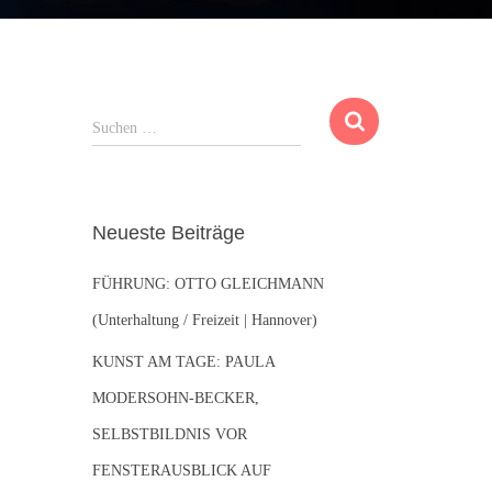
S
Suchen …
u
c
h
e
Neueste Beiträge
n
n
FÜHRUNG: OTTO GLEICHMANN
a
c
(Unterhaltung / Freizeit | Hannover)
h
:
KUNST AM TAGE: PAULA
MODERSOHN-BECKER,
SELBSTBILDNIS VOR
FENSTERAUSBLICK AUF