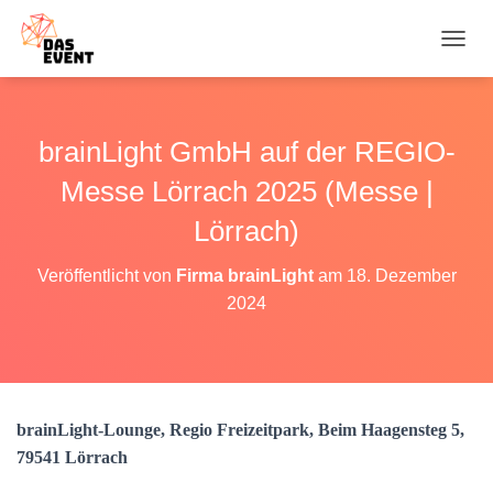
N
A
V
I
G
brainLight GmbH auf der REGIO-
A
T
Messe Lörrach 2025 (Messe |
I
O
Lörrach)
N
U
Veröffentlicht von
Firma brainLight
am
18. Dezember
M
2024
S
C
H
A
L
T
brainLight-Lounge, Regio Freizeitpark, Beim Haagensteg 5,
E
N
79541 Lörrach