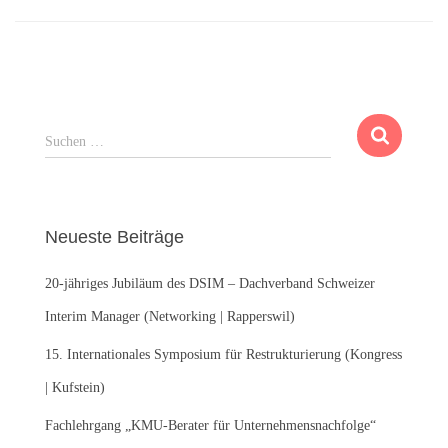
S
Suchen …
u
c
h
e
Neueste Beiträge
n
n
20-jähriges Jubiläum des DSIM – Dachverband Schweizer
a
c
Interim Manager (Networking | Rapperswil)
h
:
15. Internationales Symposium für Restrukturierung (Kongress
| Kufstein)
Fachlehrgang „KMU-Berater für Unternehmensnachfolge“