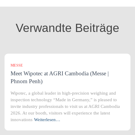
g
o
r
i
Verwandte Beiträge
e
n
MESSE
Meet Wipotec at AGRI Cambodia (Messe |
Phnom Penh)
Wipotec, a global leader in high-precision weighing and
inspection technology “Made in Germany,” is pleased to
invite industry professionals to visit us at AGRI Cambodia
2026. At our booth, visitors will experience the latest
innovations
Weiterlesen…