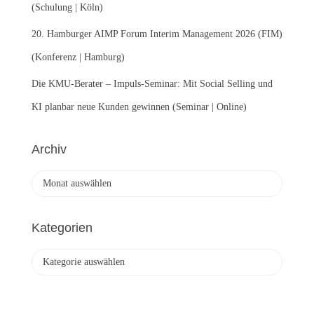
(Schulung | Köln)
20. Hamburger AIMP Forum Interim Management 2026 (FIM)
(Konferenz | Hamburg)
Die KMU-Berater – Impuls-Seminar: Mit Social Selling und
KI planbar neue Kunden gewinnen (Seminar | Online)
Archiv
A
r
c
h
Kategorien
i
v
K
a
t
e