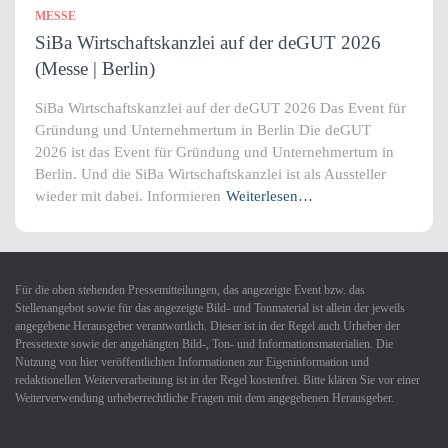
MESSE
SiBa Wirtschaftskanzlei auf der deGUT 2026
(Messe | Berlin)
SiBa Wirtschaftskanzlei auf der deGUT 2026 Das Event für
Gründung und Unternehmertum in Berlin Die deGUT
2026 ist das Event für Gründung und Unternehmertum in
Berlin. Und die SiBa Wirtschaftskanzlei ist als Aussteller
wieder mit dabei. Informieren
Weiterlesen…
Für die oben stehenden Pressemitteilungen, das angezeigte Event bzw. das
Stellenangebot sowie für das angezeigte Bild- und Tonmaterial ist allein der jeweils
angegebene Herausgeber verantwortlich. Dieser ist in der Regel auch Urheber der
Pressetexte sowie der angehängten Bild-, Ton- und Informationsmaterialien. Die
Nutzung von hier veröffentlichten Informationen zur Eigeninformation und
redaktionellen Weiterverarbeitung ist in der Regel kostenfrei. Bitte klären Sie vor einer
Weiterverwendung urheberrechtliche Fragen mit dem angegebenen Herausgeber.