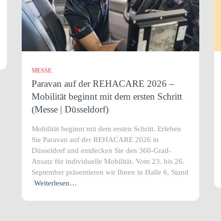
MESSE
Paravan auf der REHACARE 2026 –
Mobilität beginnt mit dem ersten Schritt
(Messe | Düsseldorf)
Mobilität beginnt mit dem ersten Schritt. Erleben
Sie Paravan auf der REHACARE 2026 in
Düsseldorf und entdecken Sie den 360-Grad-
Ansatz für individuelle Mobilität. Vom 23. bis 26.
September präsentieren wir Ihnen in Halle 6, Stand
Weiterlesen…