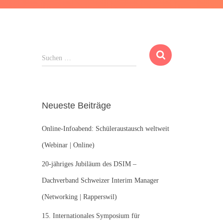
S
Suchen …
u
c
h
e
Neueste Beiträge
n
n
Online-Infoabend: Schüleraustausch weltweit
a
c
(Webinar | Online)
h
:
20-jähriges Jubiläum des DSIM –
Dachverband Schweizer Interim Manager
(Networking | Rapperswil)
15. Internationales Symposium für