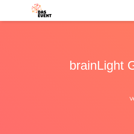
brainLight
V