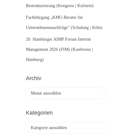
Restrukturierung (Kongress | Kufstein)
Fachlehrgang „KMU-Berater für
Unternehmensnachfolge“ (Schulung | Köln)
20. Hamburger AIMP Forum Interim
Management 2026 (FIM) (Konferenz |
Hamburg)
Archiv
A
r
c
h
Kategorien
i
v
K
a