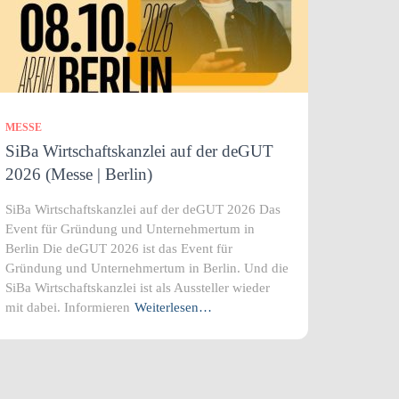
MESSE
SiBa Wirtschaftskanzlei auf der deGUT
2026 (Messe | Berlin)
SiBa Wirtschaftskanzlei auf der deGUT 2026 Das
Event für Gründung und Unternehmertum in
Berlin Die deGUT 2026 ist das Event für
Gründung und Unternehmertum in Berlin. Und die
SiBa Wirtschaftskanzlei ist als Aussteller wieder
mit dabei. Informieren
Weiterlesen…