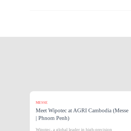
MESSE
Meet Wipotec at AGRI Cambodia (Messe
| Phnom Penh)
Wipotec, a global leader in high-precision