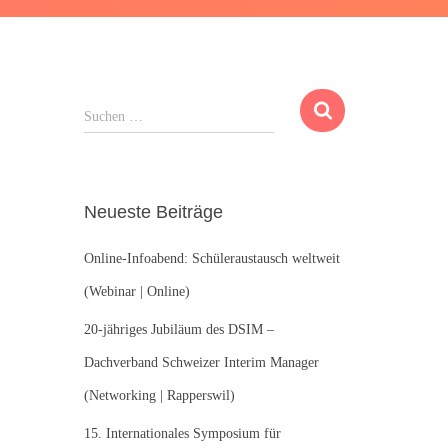
S
Suchen …
u
c
h
e
Neueste Beiträge
n
n
Online-Infoabend: Schüleraustausch weltweit
a
c
(Webinar | Online)
h
:
20-jähriges Jubiläum des DSIM –
Dachverband Schweizer Interim Manager
(Networking | Rapperswil)
15. Internationales Symposium für