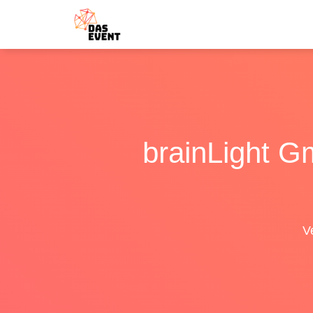
brainLight 
V