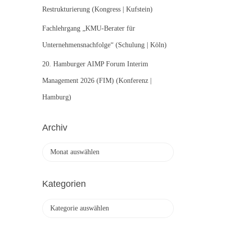
Restrukturierung (Kongress | Kufstein)
Fachlehrgang „KMU-Berater für
Unternehmensnachfolge“ (Schulung | Köln)
20. Hamburger AIMP Forum Interim
Management 2026 (FIM) (Konferenz |
Hamburg)
Archiv
A
r
c
h
Kategorien
i
v
K
a