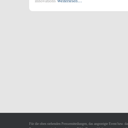
innovations
Weiterlesen…
Für die oben stehenden Pressemitteilungen, das angezeigte Event bzw. das