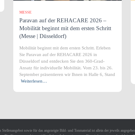
MESSE
Paravan auf der REHACARE 2026 –
Mobilität beginnt mit dem ersten Schritt
(Messe | Düsseldorf)
Mobilität beginnt mit dem ersten Schritt. Erleben
Sie Paravan auf der REHACARE 2026 in
Düsseldorf und entdecken Sie den 360-Grad-
Ansatz für individuelle Mobilität. Vom 23. bis 26.
September präsentieren wir Ihnen in Halle 6, Stand
Weiterlesen…
 Stellenangebot sowie für das angezeigte Bild- und Tonmaterial ist allein der jeweils angegebe