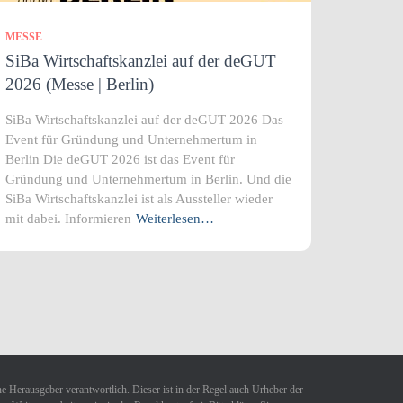
MESSE
SiBa Wirtschaftskanzlei auf der deGUT
2026 (Messe | Berlin)
SiBa Wirtschaftskanzlei auf der deGUT 2026 Das
Event für Gründung und Unternehmertum in
Berlin Die deGUT 2026 ist das Event für
Gründung und Unternehmertum in Berlin. Und die
SiBa Wirtschaftskanzlei ist als Aussteller wieder
mit dabei. Informieren
Weiterlesen…
ne Herausgeber verantwortlich. Dieser ist in der Regel auch Urheber der