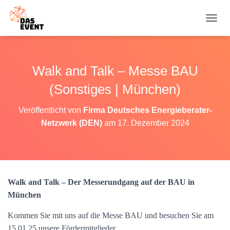
N
A
V
I
G
Walk and Talk – Messe BAU
A
T
(Sonstiges | München)
I
O
Veröffentlicht von
Firma Deutsches Energieberater-
N
Netzwerk (DEN)
am
17. Dezember 2024
U
M
S
C
H
A
Walk and Talk – Der Messerundgang auf der BAU in
L
T
München
E
N
Kommen Sie mit uns auf die Messe BAU und besuchen Sie am
15.01.25 unsere Fördermitglieder.