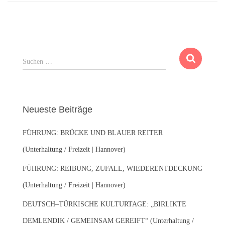
S
Suchen …
u
c
h
e
Neueste Beiträge
n
n
FÜHRUNG: BRÜCKE UND BLAUER REITER
a
c
(Unterhaltung / Freizeit | Hannover)
h
:
FÜHRUNG: REIBUNG, ZUFALL, WIEDERENTDECKUNG
(Unterhaltung / Freizeit | Hannover)
DEUTSCH–TÜRKISCHE KULTURTAGE: „BIRLIKTE
DEMLENDIK / GEMEINSAM GEREIFT“ (Unterhaltung /