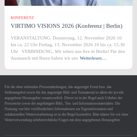
KONFERENZ
VIRTIMO VISIONS 2026 (Konferenz | Berlin)
VERANSTALTUNG. Donnerstag, 12. November 2026 10
bis ca. 22 Uhr Freitag, 13. November 2026 10 bis ca. 15.30
Uhr VERBINDUNG. Wir sehen uns live in Berlin! Für den
Austausch mit Ihnen haben wir uns
Weiterlesen…
Für die oben stehenden Pressemitteilungen, das angezeigte Event bzw. das
Stellenangebot sowie für das angezeigte Bild- und Tonmaterial ist allein der jeweils
angegebene Herausgeber verantwortlich. Dieser ist in der Regel auch Urheber der
Pressetexte sowie der angehängten Bild-, Ton- und Informationsmaterialien. Die
Nutzung von hier veröffentlichten Informationen zur Eigeninformation und
redaktionellen Weiterverarbeitung ist in der Regel kostenfrei. Bitte klären Sie vor einer
Weiterverwendung urheberrechtliche Fragen mit dem angegebenen Herausgeber.