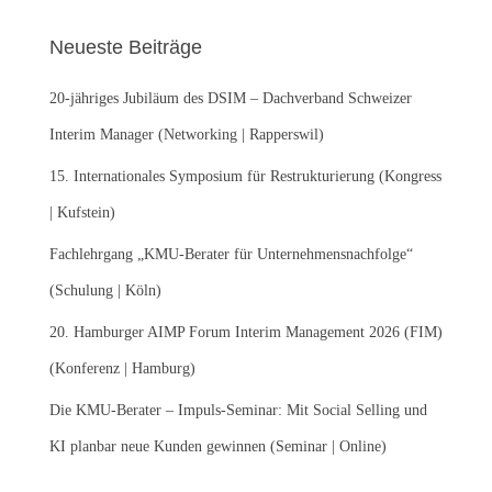
h
e
Neueste Beiträge
n
n
20-jähriges Jubiläum des DSIM – Dachverband Schweizer
a
c
Interim Manager (Networking | Rapperswil)
h
:
15. Internationales Symposium für Restrukturierung (Kongress
| Kufstein)
Fachlehrgang „KMU-Berater für Unternehmensnachfolge“
(Schulung | Köln)
20. Hamburger AIMP Forum Interim Management 2026 (FIM)
(Konferenz | Hamburg)
Die KMU-Berater – Impuls-Seminar: Mit Social Selling und
KI planbar neue Kunden gewinnen (Seminar | Online)