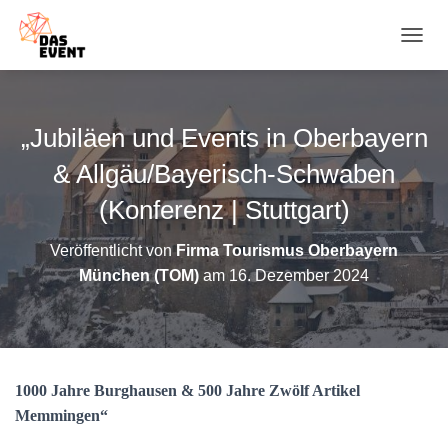
N
A
V
I
G
„Jubiläen und Events in Oberbayern
A
T
& Allgäu/Bayerisch-Schwaben
I
O
(Konferenz | Stuttgart)
N
U
Veröffentlicht von
Firma Tourismus Oberbayern
M
München (TOM)
am
16. Dezember 2024
S
C
H
A
L
T
1000 Jahre Burghausen & 500 Jahre Zwölf Artikel
E
N
Memmingen“