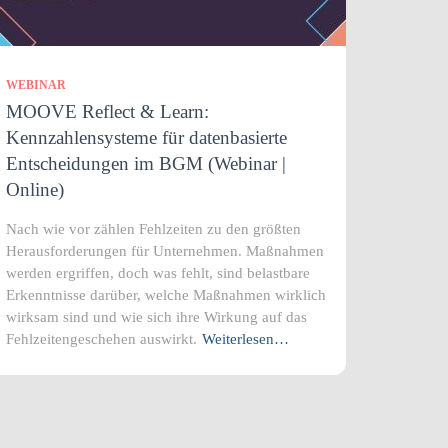
WEBINAR
MOOVE Reflect & Learn:
Kennzahlensysteme für datenbasierte
Entscheidungen im BGM (Webinar |
Online)
Nach wie vor zählen Fehlzeiten zu den größten
Herausforderungen für Unternehmen. Maßnahmen
werden ergriffen, doch was fehlt, sind belastbare
Erkenntnisse darüber, welche Maßnahmen wirklich
wirksam sind und wie sich ihre Wirkung auf das
Fehlzeitengeschehen auswirkt.
Weiterlesen…