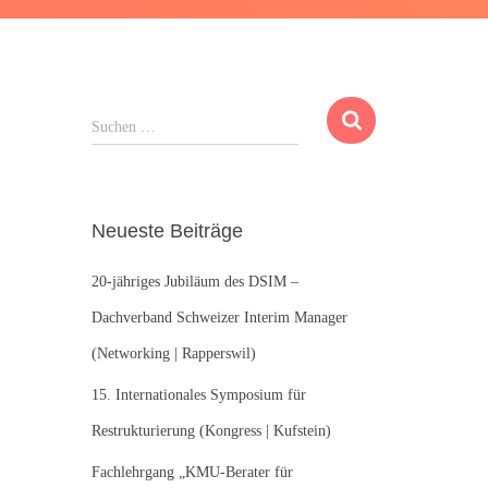
S
Suchen …
u
c
h
e
Neueste Beiträge
n
n
20-jähriges Jubiläum des DSIM –
a
c
Dachverband Schweizer Interim Manager
h
(Networking | Rapperswil)
:
15. Internationales Symposium für
Restrukturierung (Kongress | Kufstein)
Fachlehrgang „KMU-Berater für