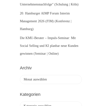
Unternehmensnachfolge“ (Schulung | Köln)
20. Hamburger AIMP Forum Interim
Management 2026 (FIM) (Konferenz |
Hamburg)
Die KMU-Berater – Impuls-Seminar: Mit
Social Selling und KI planbar neue Kunden
gewinnen (Seminar | Online)
Archiv
A
r
c
h
Kategorien
i
v
K