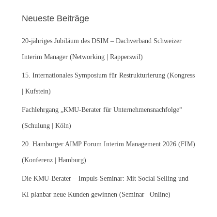
e
Neueste Beiträge
n
n
20-jähriges Jubiläum des DSIM – Dachverband Schweizer
a
c
Interim Manager (Networking | Rapperswil)
h
:
15. Internationales Symposium für Restrukturierung (Kongress
| Kufstein)
Fachlehrgang „KMU-Berater für Unternehmensnachfolge“
(Schulung | Köln)
20. Hamburger AIMP Forum Interim Management 2026 (FIM)
(Konferenz | Hamburg)
Die KMU-Berater – Impuls-Seminar: Mit Social Selling und
KI planbar neue Kunden gewinnen (Seminar | Online)