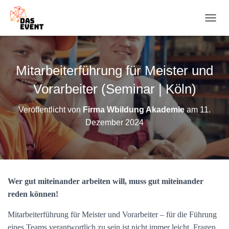
N
A
V
I
G
Mitarbeiterführung für Meister und
A
T
Vorarbeiter (Seminar | Köln)
I
O
Veröffentlicht von
Firma Wbildung Akademie
am
11.
N
Dezember 2024
U
M
S
C
H
A
Wer gut miteinander arbeiten will, muss gut miteinander
L
T
reden können!
E
N
Mitarbeiterführung für Meister und Vorarbeiter – für die Führung
eines Teams verantwortlich zu sein ist nicht immer leicht. Fragen