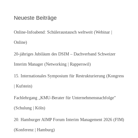
h
e
Neueste Beiträge
n
n
Online-Infoabend: Schüleraustausch weltweit (Webinar |
a
c
Online)
h
:
20-jähriges Jubiläum des DSIM – Dachverband Schweizer
Interim Manager (Networking | Rapperswil)
15. Internationales Symposium für Restrukturierung (Kongress
| Kufstein)
Fachlehrgang „KMU-Berater für Unternehmensnachfolge“
(Schulung | Köln)
20. Hamburger AIMP Forum Interim Management 2026 (FIM)
(Konferenz | Hamburg)