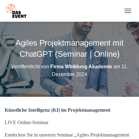
N
A
V
I
G
Agiles Projektmanagement mit
A
T
ChatGPT (Seminar | Online)
I
O
Veröffentlicht von
Firma Wbildung Akademie
am
11.
N
Dezember 2024
U
M
S
C
H
A
Künstliche Intelligenz (KI) im Projektmanagement
L
T
E
LIVE Online-Seminar
N
Entdecken Sie in unserem Seminar „Agiles Projektmanagement