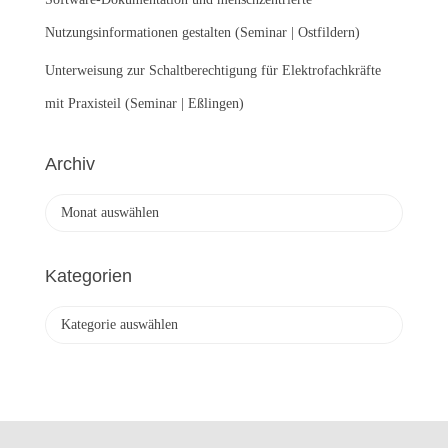
Nutzungsinformationen gestalten (Seminar | Ostfildern)
Unterweisung zur Schaltberechtigung für Elektrofachkräfte
mit Praxisteil (Seminar | Eßlingen)
Archiv
A
r
c
h
Kategorien
i
v
K
a
t
e
g
o
r