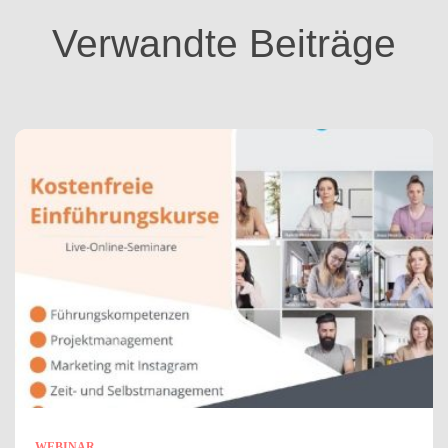
i
Verwandte Beiträge
e
n
WEBINAR