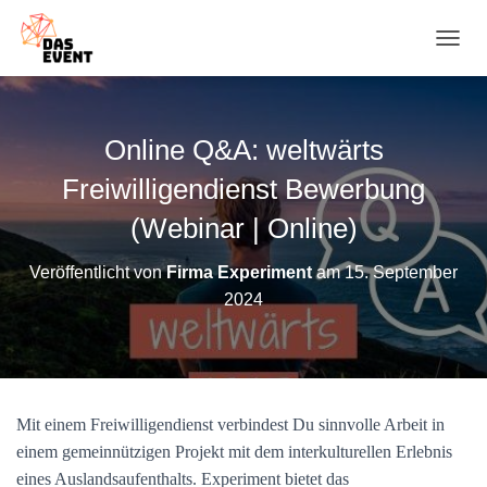
N
A
V
I
G
Online Q&A: weltwärts
A
T
Freiwilligendienst Bewerbung
I
O
(Webinar | Online)
N
U
Veröffentlicht von
Firma Experiment
am
15. September
M
2024
S
C
H
A
L
T
Mit einem Freiwilligendienst verbindest Du sinnvolle Arbeit in
E
N
einem gemeinnützigen Projekt mit dem interkulturellen Erlebnis
eines Auslandsaufenthalts. Experiment bietet das