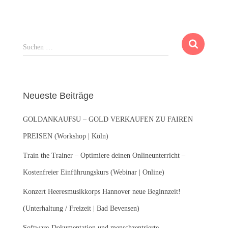
S
Suchen …
u
c
h
e
Neueste Beiträge
n
n
GOLDANKAUF$U – GOLD VERKAUFEN ZU FAIREN
a
c
PREISEN (Workshop | Köln)
h
:
Train the Trainer – Optimiere deinen Onlineunterricht –
Kostenfreier Einführungskurs (Webinar | Online)
Konzert Heeresmusikkorps Hannover neue Beginnzeit!
(Unterhaltung / Freizeit | Bad Bevensen)
Software-Dokumentation und menschzentrierte