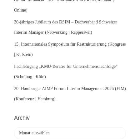
a
c
Online)
h
:
20-jähriges Jubiläum des DSIM – Dachverband Schweizer
Interim Manager (Networking | Rapperswil)
15. Internationales Symposium für Restrukturierung (Kongress
| Kufstein)
Fachlehrgang „KMU-Berater für Unternehmensnachfolge“
(Schulung | Köln)
20. Hamburger AIMP Forum Interim Management 2026 (FIM)
(Konferenz | Hamburg)
Archiv
A
r