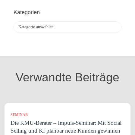
c
h
Kategorien
i
v
K
a
t
e
g
o
r
i
Verwandte Beiträge
e
n
SEMINAR
Die KMU-Berater – Impuls-Seminar: Mit Social
Selling und KI planbar neue Kunden gewinnen