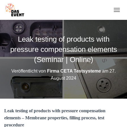
N
A
V
I
G
Leak testing of products with
A
T
pressure compensation elements
I
O
(Seminar | Online)
N
U
Veröffentlicht von
Firma CETA Testsysteme
am
27.
M
August 2024
S
C
H
A
L
T
Leak testing of products with pressure compensation
E
N
elements – Membrane properties, filling process, test
procedure