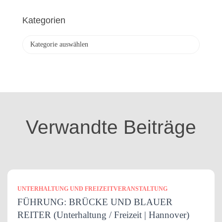
c
h
Kategorien
i
v
K
a
t
e
g
o
r
i
Verwandte Beiträge
e
n
UNTERHALTUNG UND FREIZEITVERANSTALTUNG
FÜHRUNG: BRÜCKE UND BLAUER
REITER (Unterhaltung / Freizeit | Hannover)