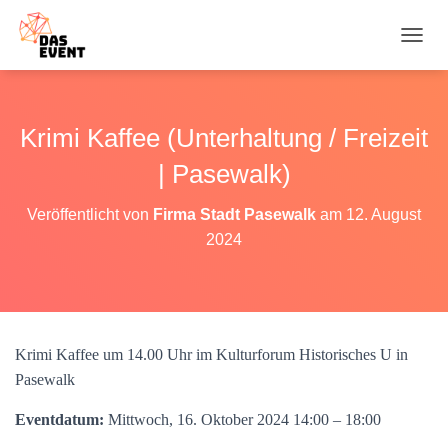
N
A
V
I
G
Krimi Kaffee (Unterhaltung / Freizeit
A
T
| Pasewalk)
I
O
Veröffentlicht von
Firma Stadt Pasewalk
am
12. August
N
2024
U
M
S
C
H
A
Krimi Kaffee um 14.00 Uhr im Kulturforum Historisches U in
L
T
Pasewalk
E
N
Eventdatum:
Mittwoch, 16. Oktober 2024 14:00 – 18:00