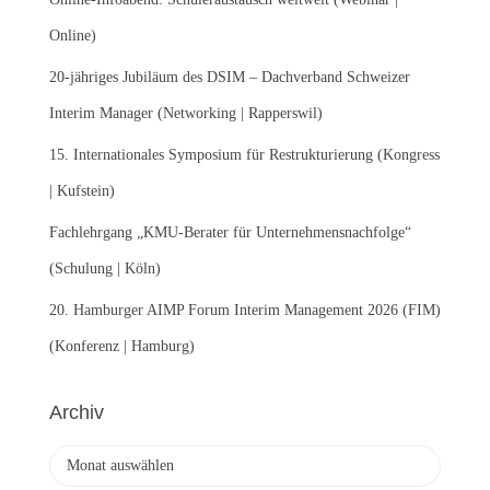
a
c
Online)
h
:
20-jähriges Jubiläum des DSIM – Dachverband Schweizer
Interim Manager (Networking | Rapperswil)
15. Internationales Symposium für Restrukturierung (Kongress
| Kufstein)
Fachlehrgang „KMU-Berater für Unternehmensnachfolge“
(Schulung | Köln)
20. Hamburger AIMP Forum Interim Management 2026 (FIM)
(Konferenz | Hamburg)
Archiv
A
r