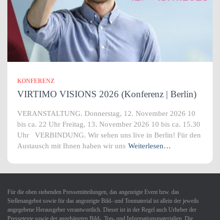
KONFERENZ
VIRTIMO VISIONS 2026 (Konferenz | Berlin)
VERANSTALTUNG. Donnerstag, 12. November 2026 10
bis ca. 22 Uhr Freitag, 13. November 2026 10 bis ca. 15.30
Uhr VERBINDUNG. Wir sehen uns live in Berlin! Für den
Austausch mit Ihnen haben wir uns
Weiterlesen…
Für die oben stehenden Pressemitteilungen, das angezeigte Event bzw. das
Stellenangebot sowie für das angezeigte Bild- und Tonmaterial ist allein der jeweils
angegebene Herausgeber verantwortlich. Dieser ist in der Regel auch Urheber der
Pressetexte sowie der angehängten Bild-, Ton- und Informationsmaterialien. Die