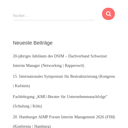
S
Suchen …
u
c
h
e
Neueste Beiträge
n
n
20-jähriges Jubiläum des DSIM – Dachverband Schweizer
a
c
Interim Manager (Networking | Rapperswil)
h
:
15. Internationales Symposium für Restrukturierung (Kongress
| Kufstein)
Fachlehrgang „KMU-Berater für Unternehmensnachfolge“
(Schulung | Köln)
20. Hamburger AIMP Forum Interim Management 2026 (FIM)
(Konferenz | Hamburg)