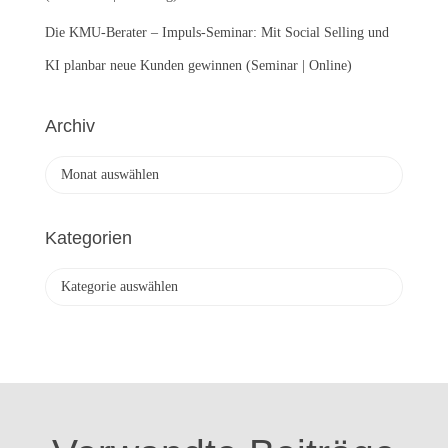
Die KMU-Berater – Impuls-Seminar: Mit Social Selling und
KI planbar neue Kunden gewinnen (Seminar | Online)
Archiv
A
r
c
h
Kategorien
i
v
K
a
t
e
g
o
r
i