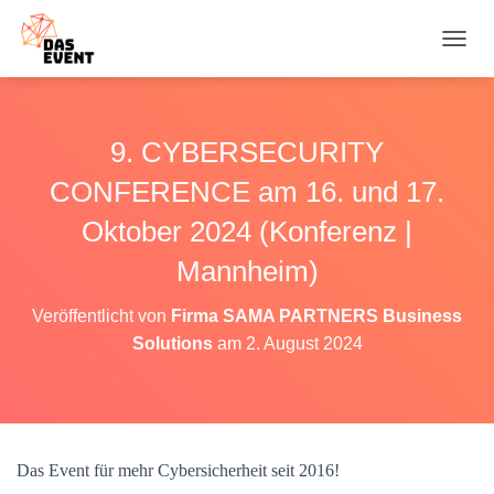
N
A
V
I
G
9. CYBERSECURITY
A
T
CONFERENCE am 16. und 17.
I
O
Oktober 2024 (Konferenz |
N
Mannheim)
U
M
S
Veröffentlicht von
Firma SAMA PARTNERS Business
C
Solutions
am
2. August 2024
H
A
L
T
E
N
Das Event für mehr Cybersicherheit seit 2016!