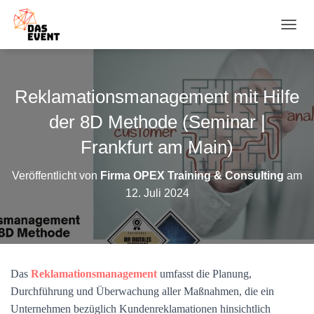
N
A
V
I
G
Reklamationsmanagement mit Hilfe
A
T
der 8D Methode (Seminar |
I
O
Frankfurt am Main)
N
U
Veröffentlicht von
Firma OPEX Training & Consulting
am
M
12. Juli 2024
S
C
H
A
L
T
Das
Reklamationsmanagement
umfasst die Planung,
E
N
Durchführung und Überwachung aller Maßnahmen, die ein
Unternehmen bezüglich Kundenreklamationen hinsichtlich