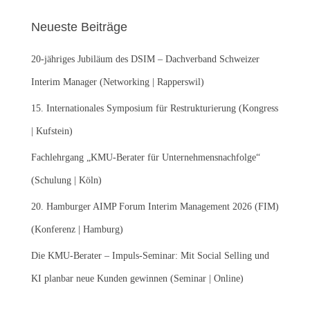
h
e
Neueste Beiträge
n
n
20-jähriges Jubiläum des DSIM – Dachverband Schweizer
a
c
Interim Manager (Networking | Rapperswil)
h
:
15. Internationales Symposium für Restrukturierung (Kongress
| Kufstein)
Fachlehrgang „KMU-Berater für Unternehmensnachfolge“
(Schulung | Köln)
20. Hamburger AIMP Forum Interim Management 2026 (FIM)
(Konferenz | Hamburg)
Die KMU-Berater – Impuls-Seminar: Mit Social Selling und
KI planbar neue Kunden gewinnen (Seminar | Online)