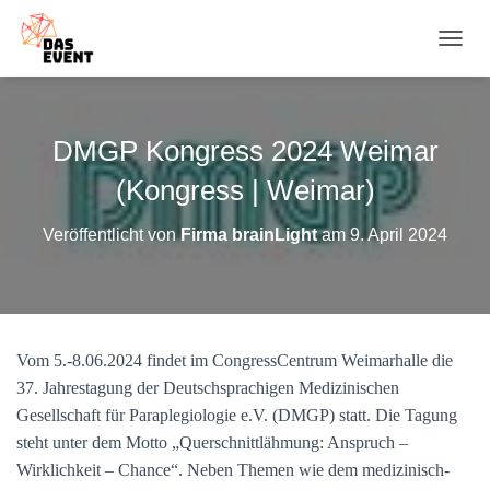
N
A
V
I
G
DMGP Kongress 2024 Weimar
A
T
(Kongress | Weimar)
I
O
Veröffentlicht von
Firma brainLight
am
9. April 2024
N
U
M
S
C
H
Vom 5.-8.06.2024 findet im CongressCentrum Weimarhalle die
A
37. Jahrestagung der Deutschsprachigen Medizinischen
L
T
Gesellschaft für Paraplegiologie e.V. (DMGP) statt. Die Tagung
E
steht unter dem Motto „Querschnittlähmung: Anspruch –
N
Wirklichkeit – Chance“. Neben Themen wie dem medizinisch-