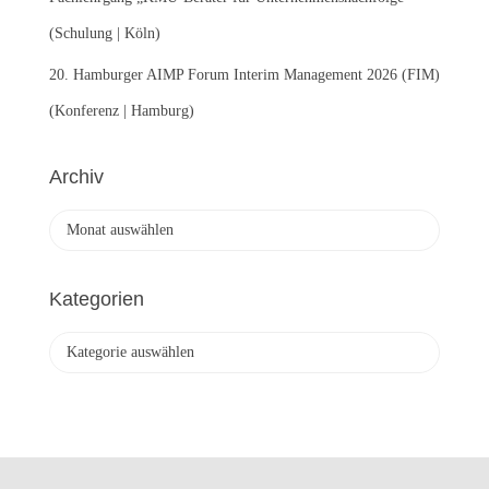
(Schulung | Köln)
20. Hamburger AIMP Forum Interim Management 2026 (FIM)
(Konferenz | Hamburg)
Archiv
A
r
c
h
Kategorien
i
v
K
a
t
e
g
o
r