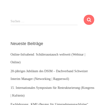
S
Suchen …
u
c
h
e
Neueste Beiträge
n
n
Online-Infoabend: Schüleraustausch weltweit (Webinar |
a
c
Online)
h
:
20-jähriges Jubiläum des DSIM – Dachverband Schweizer
Interim Manager (Networking | Rapperswil)
15. Internationales Symposium für Restrukturierung (Kongress
| Kufstein)
Fachlehrgang „KMU-Berater für Unternehmensnachfolge“