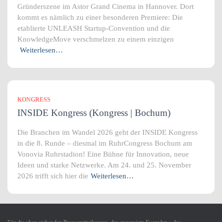
Gründerszene im Astor Grand Cinema in Hannover. Dort
kommt es nämlich zu einer besonderen Premiere: Die
etablierte UNLEASH Startup-Convention und die
KnowledgeMove verschmelzen zu einem einzigen
Weiterlesen…
KONGRESS
INSIDE Kongress (Kongress | Bochum)
Die Branchen im Wandel 2026 geht der INSIDE Kongress
in die 8. Runde – diesmal im RuhrCongress Bochum am
Vonovia Ruhrstadion! Eine Bühne für Innovation, neue
Ideen und starke Netzwerke. Am 24. und 25. November
2026 trifft sich hier die
Weiterlesen…