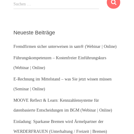
S
Suchen …
u
c
h
e
Neueste Beiträge
n
n
Fremdfirmen sicher unterweisen in sam® (Webinar | Online)
a
c
Führungskompetenzen – Kostenfreier Einführungskurs
h
:
(Webinar | Online)
E-Rechnung im Mittelstand – was Sie jetzt wissen müssen
(Seminar | Online)
MOOVE Reflect & Learn: Kennzahlensysteme für
datenbasierte Entscheidungen im BGM (Webinar | Online)
Einladung: Sparkasse Bremen wird Ärmelpartner der
WERDERFRAUEN (Unterhaltung / Freizeit | Bremen)