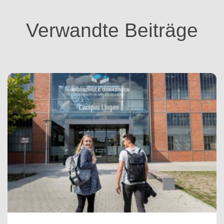
r
i
Verwandte Beiträge
e
n