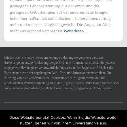
gestiegene Lebenserwartung auf der einen und die
geringeren Geburtenraten auf der anderen Seite bringen
bekanntermaßen den solidarischen „Generationenvertrag“
mehr und mehr ins Ungleichgewicht. Die Angst, im Alter
nicht ausreichend versorgt zu
Weiterlesen…
Für die oben stehenden Pressemitteilungen, das angezeigte Event bzw. das
Stellenangebot sowie für das angezeigte Bild- und Tonmaterial ist allein der jeweils
angegebene Herausgeber verantwortlich. Dieser ist in der Regel auch Urheber der
Pressetexte sowie der angehängten Bild-, Ton- und Informationsmaterialien. Die
Nutzung von hier veröffentlichten Informationen zur Eigeninformation und
redaktionellen Weiterverarbeitung ist in der Regel kostenfrei. Bitte klären Sie vor einer
Weiterverwendung urheberrechtliche Fragen mit dem angegebenen Herausgeber.
Diese Website benutzt Cookies. Wenn Sie die Website weiter
Datenschutzerklärung
Impressum
Kontakt
nutzen, gehen wir von Ihrem Einverständnis aus.