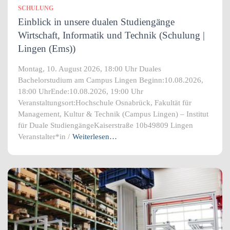
SCHULUNG
Einblick in unsere dualen Studiengänge
Wirtschaft, Informatik und Technik (Schulung |
Lingen (Ems))
Montag, 10. August 2026, 18:00 Uhr Duales
Bachelorstudium am Campus Lingen Beginn:10.08.2026,
18:00 UhrEnde:10.08.2026, 19:00 Uhr
Veranstaltungsort:Hochschule Osnabrück, Fakultät für
Management, Kultur & Technik (Campus Lingen) – Institut
für Duale StudiengängeKaiserstraße 10b49809 Lingen
Veranstalter*in /
Weiterlesen…