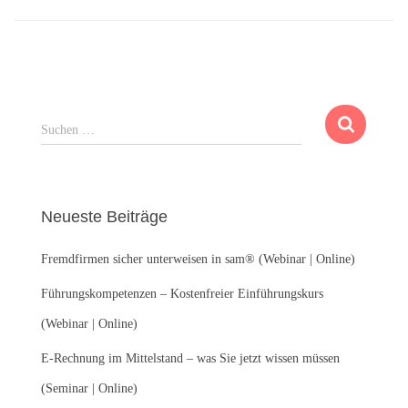
S
Suchen …
u
c
h
e
Neueste Beiträge
n
n
Fremdfirmen sicher unterweisen in sam® (Webinar | Online)
a
c
Führungskompetenzen – Kostenfreier Einführungskurs
h
:
(Webinar | Online)
E-Rechnung im Mittelstand – was Sie jetzt wissen müssen
(Seminar | Online)