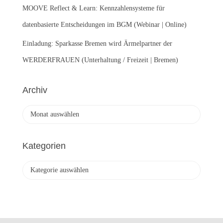
MOOVE Reflect & Learn: Kennzahlensysteme für
datenbasierte Entscheidungen im BGM (Webinar | Online)
Einladung: Sparkasse Bremen wird Ärmelpartner der
WERDERFRAUEN (Unterhaltung / Freizeit | Bremen)
Archiv
A
r
c
h
Kategorien
i
v
K
a
t
e
g
o