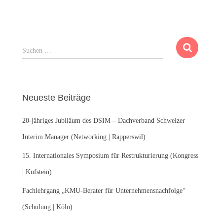
S
Suchen …
u
c
h
e
Neueste Beiträge
n
n
20-jähriges Jubiläum des DSIM – Dachverband Schweizer
a
c
Interim Manager (Networking | Rapperswil)
h
:
15. Internationales Symposium für Restrukturierung (Kongress
| Kufstein)
Fachlehrgang „KMU-Berater für Unternehmensnachfolge“
(Schulung | Köln)