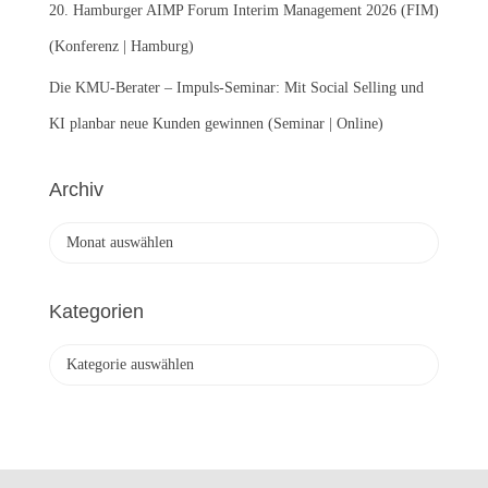
20. Hamburger AIMP Forum Interim Management 2026 (FIM)
(Konferenz | Hamburg)
Die KMU-Berater – Impuls-Seminar: Mit Social Selling und
KI planbar neue Kunden gewinnen (Seminar | Online)
Archiv
A
r
c
h
Kategorien
i
v
K
a
t
e
g
o