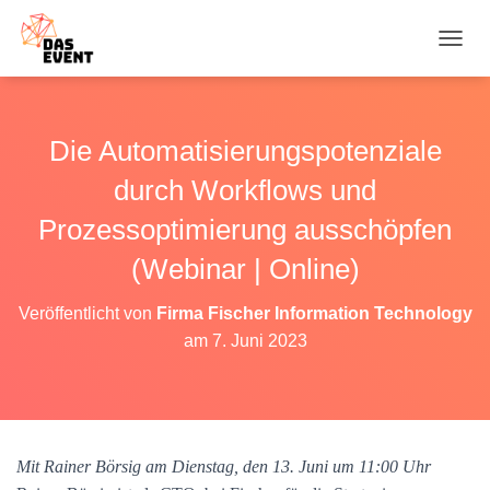
N
A
V
I
G
Die Automatisierungspotenziale
A
T
durch Workflows und
I
O
Prozessoptimierung ausschöpfen
N
(Webinar | Online)
U
M
S
Veröffentlicht von
Firma Fischer Information Technology
C
am
7. Juni 2023
H
A
L
T
E
N
Mit Rainer Börsig am Dienstag, den 13. Juni um 11:00 Uhr