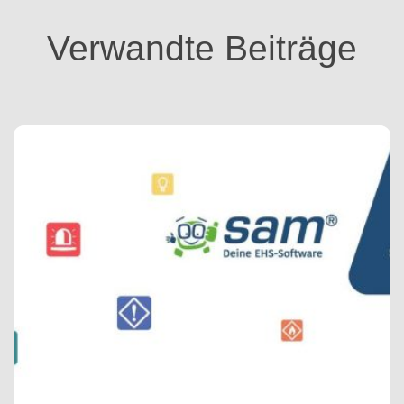
r
i
Verwandte Beiträge
e
n