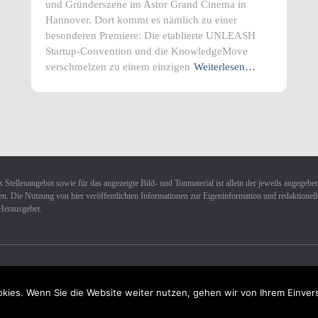
und Gründerszene im Astor Grand Cinema in
Hannover. Dort kommt es nämlich zu einer
besonderen Premiere: Die etablierte UNLEASH
Startup-Convention und die KnowledgeMove
verschmelzen zu einem einzigen
Weiterlesen…
 Stellenangebot sowie für das angezeigte Bild- und Tonmaterial ist allein der jeweils angegebe
n. Die Nutzung von hier veröffentlichten Informationen zur Eigeninformation und redaktionellen 
Herausgeber.
kies. Wenn Sie die Website weiter nutzen, gehen wir von Ihrem Einver