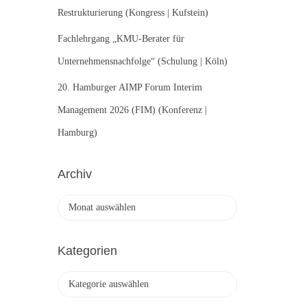
Restrukturierung (Kongress | Kufstein)
Fachlehrgang „KMU-Berater für
Unternehmensnachfolge“ (Schulung | Köln)
20. Hamburger AIMP Forum Interim
Management 2026 (FIM) (Konferenz |
Hamburg)
Archiv
A
r
c
h
Kategorien
i
v
K
a