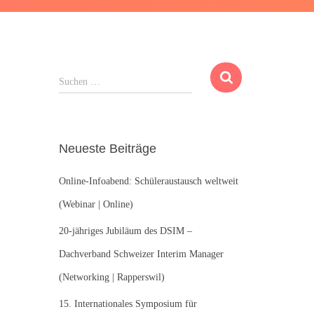
S
Suchen …
u
c
h
e
Neueste Beiträge
n
n
Online-Infoabend: Schüleraustausch weltweit
a
c
(Webinar | Online)
h
:
20-jähriges Jubiläum des DSIM –
Dachverband Schweizer Interim Manager
(Networking | Rapperswil)
15. Internationales Symposium für