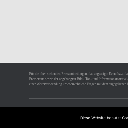
Für die oben stehenden Pressemitteilungen, das angezeigte Event bzw. das
Pressetexte sowie der angehängten Bild-, Ton- und Informationsmaterialie
einer Weiterverwendung urheberrechtliche Fragen mit dem angegebenen 
Datenschutzerklärung
Impressum
Kontakt
Diese Website benutzt Coo