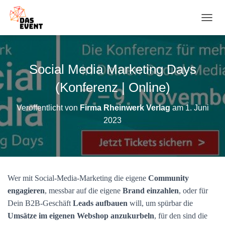
N
A
V
I
G
Social Media Marketing Days
A
T
(Konferenz | Online)
I
O
Veröffentlicht von
Firma Rheinwerk Verlag
am
1. Juni
N
2023
U
M
S
C
H
A
Wer mit Social-Media-Marketing die eigene
Community
L
T
engagieren
, messbar auf die eigene
Brand einzahlen
, oder für
E
Dein B2B-Geschäft
Leads aufbauen
will, um spürbar die
N
Umsätze im eigenen Webshop anzukurbeln
, für den sind die