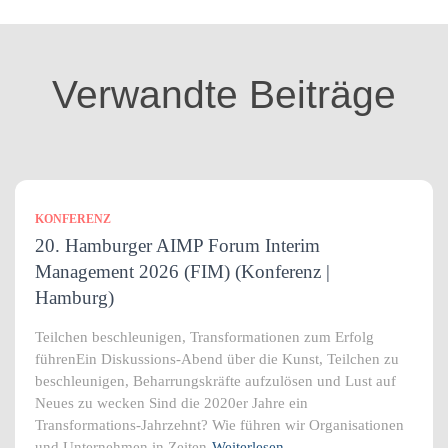
g
o
r
i
Verwandte Beiträge
e
n
KONFERENZ
20. Hamburger AIMP Forum Interim
Management 2026 (FIM) (Konferenz |
Hamburg)
Teilchen beschleunigen, Transformationen zum Erfolg
führenEin Diskussions-Abend über die Kunst, Teilchen zu
beschleunigen, Beharrungskräfte aufzulösen und Lust auf
Neues zu wecken Sind die 2020er Jahre ein
Transformations-Jahrzehnt? Wie führen wir Organisationen
und Unternehmen in Zeiten
Weiterlesen…