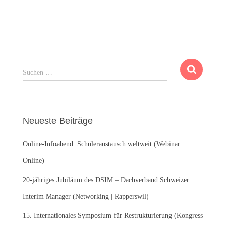
S
Suchen …
u
c
h
e
Neueste Beiträge
n
n
Online-Infoabend: Schüleraustausch weltweit (Webinar |
a
c
Online)
h
:
20-jähriges Jubiläum des DSIM – Dachverband Schweizer
Interim Manager (Networking | Rapperswil)
15. Internationales Symposium für Restrukturierung (Kongress