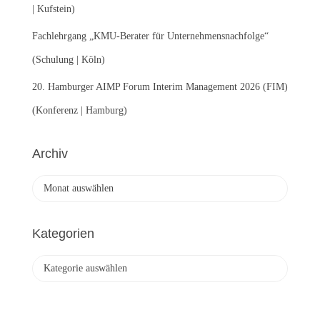
| Kufstein)
Fachlehrgang „KMU-Berater für Unternehmensnachfolge“
(Schulung | Köln)
20. Hamburger AIMP Forum Interim Management 2026 (FIM)
(Konferenz | Hamburg)
Archiv
A
r
c
h
Kategorien
i
v
K
a
t
e