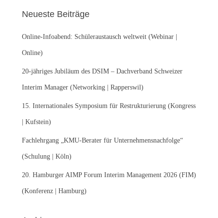
e
Neueste Beiträge
n
n
Online-Infoabend: Schüleraustausch weltweit (Webinar |
a
c
Online)
h
:
20-jähriges Jubiläum des DSIM – Dachverband Schweizer
Interim Manager (Networking | Rapperswil)
15. Internationales Symposium für Restrukturierung (Kongress
| Kufstein)
Fachlehrgang „KMU-Berater für Unternehmensnachfolge“
(Schulung | Köln)
20. Hamburger AIMP Forum Interim Management 2026 (FIM)
(Konferenz | Hamburg)