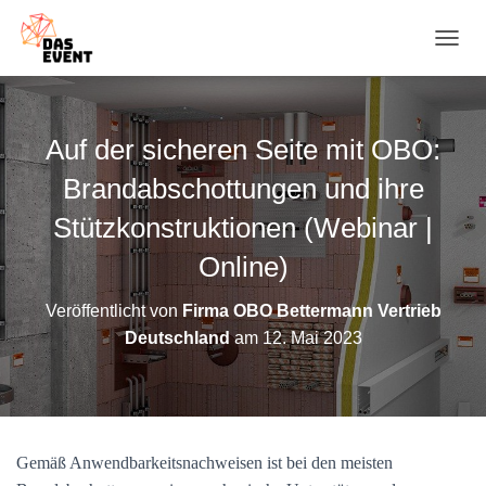
N
A
V
I
G
Auf der sicheren Seite mit OBO:
A
T
Brandabschottungen und ihre
I
O
Stützkonstruktionen (Webinar |
N
Online)
U
M
S
Veröffentlicht von
Firma OBO Bettermann Vertrieb
C
Deutschland
am
12. Mai 2023
H
A
L
T
E
N
Gemäß Anwendbarkeitsnachweisen ist bei den meisten