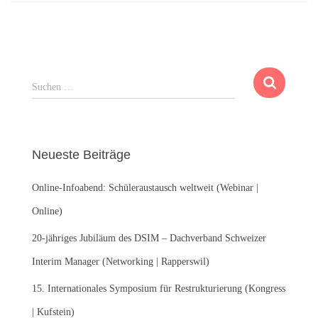
S
Suchen …
u
c
h
e
Neueste Beiträge
n
n
Online-Infoabend: Schüleraustausch weltweit (Webinar |
a
c
Online)
h
:
20-jähriges Jubiläum des DSIM – Dachverband Schweizer
Interim Manager (Networking | Rapperswil)
15. Internationales Symposium für Restrukturierung (Kongress
| Kufstein)