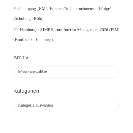
Fachlehrgang „KMU-Berater für Unternehmensnachfolge“
(Schulung | Köln)
20. Hamburger AIMP Forum Interim Management 2026 (FIM)
(Konferenz | Hamburg)
Archiv
A
r
c
h
Kategorien
i
v
K
a
t
e
g