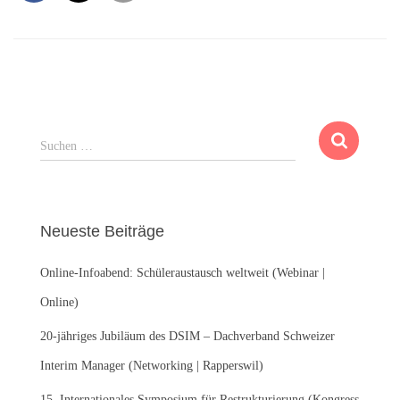
S
Suchen …
u
c
h
e
Neueste Beiträge
n
n
Online-Infoabend: Schüleraustausch weltweit (Webinar |
a
c
Online)
h
:
20-jähriges Jubiläum des DSIM – Dachverband Schweizer
Interim Manager (Networking | Rapperswil)
15. Internationales Symposium für Restrukturierung (Kongress