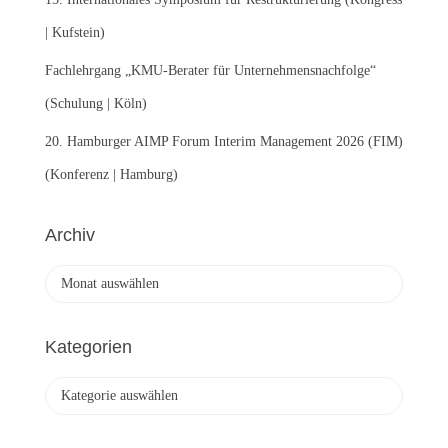
| Kufstein)
Fachlehrgang „KMU-Berater für Unternehmensnachfolge“
(Schulung | Köln)
20. Hamburger AIMP Forum Interim Management 2026 (FIM)
(Konferenz | Hamburg)
Archiv
A
r
c
h
Kategorien
i
v
K
a
t