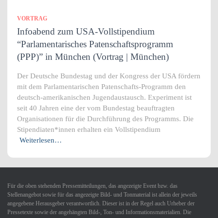
VORTRAG
Infoabend zum USA-Vollstipendium
“Parlamentarisches Patenschaftsprogramm
(PPP)” in München (Vortrag | München)
Der Deutsche Bundestag und der Kongress der USA fördern
mit dem Parlamentarischen Patenschafts-Programm den
deutsch-amerikanischen Jugendaustausch. Experiment ist
seit 40 Jahren eine der vom Bundestag beauftragten
Organisationen für die Durchführung des Programms. Die
Stipendiaten*innen erhalten ein Vollstipendium
Weiterlesen…
Für die oben stehenden Pressemitteilungen, das angezeigte Event bzw. das
Stellenangebot sowie für das angezeigte Bild- und Tonmaterial ist allein der jeweils
angegebene Herausgeber verantwortlich. Dieser ist in der Regel auch Urheber der
Pressetexte sowie der angehängten Bild-, Ton- und Informationsmaterialien. Die