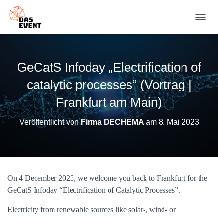
N
A
V
I
G
GeCatS Infoday „Electrification of
A
T
catalytic processes“ (Vortrag |
I
O
Frankfurt am Main)
N
U
Veröffentlicht von
Firma DECHEMA
am
8. Mai 2023
M
S
C
H
A
L
On 4 December 2023, we welcome you back to Frankfurt for the
T
GeCatS Infoday “Electrification of Catalytic Processes”.
E
N
Electricity from renewable sources like solar-, wind- or