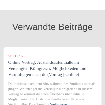
e
g
o
r
i
Verwandte Beiträge
e
n
VORTRAG
Online Vortrag: Auslandsaufenthalte im
Vereinigten Königreich: Möglichkeiten und
Visumfragen nach de (Vortrag | Online)
Du möchtest nach dem Abi, während des Studiums oder als
junger Berufstätiger ins Vereinigte Königreich? In diesem
Vortrag bekommst du einen Überblick über aktuelle
Möglichkeiten für Auslandsaufenthalte in UK – von
Studium über Praktikum bis
Weiterlesen…