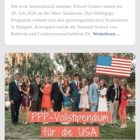
Die erste International Summer School Comics startet am
20. Juli 2026 an der Merz Akademie. Das fünftägige
Programm widmet sich den (postmigrantischen) Esskulturen
in Stuttgart. Konzipiert wurde die Summer School von
Rektorin und Comicwissenschaftlerin Dr.
Weiterlesen…