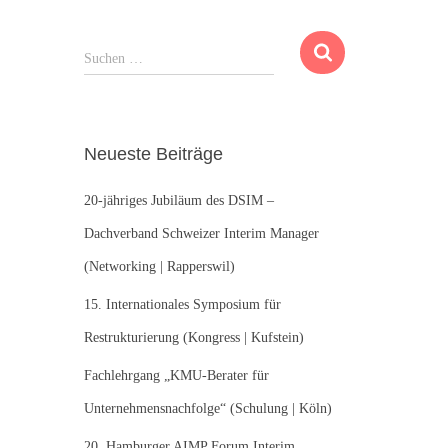
S
Suchen …
u
c
h
e
Neueste Beiträge
n
n
20-jähriges Jubiläum des DSIM –
a
c
Dachverband Schweizer Interim Manager
h
(Networking | Rapperswil)
:
15. Internationales Symposium für
Restrukturierung (Kongress | Kufstein)
Fachlehrgang „KMU-Berater für
Unternehmensnachfolge“ (Schulung | Köln)
20. Hamburger AIMP Forum Interim