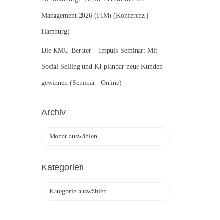
Management 2026 (FIM) (Konferenz |
Hamburg)
Die KMU-Berater – Impuls-Seminar: Mit
Social Selling und KI planbar neue Kunden
gewinnen (Seminar | Online)
Archiv
A
r
c
h
Kategorien
i
v
K
a
t
e