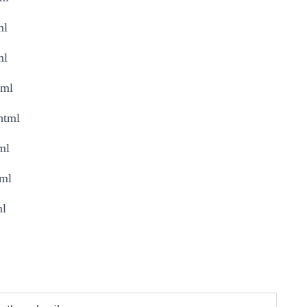
ml
ml
tml
html
ml
tml
ml