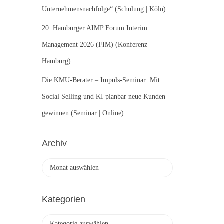
Unternehmensnachfolge“ (Schulung | Köln)
20. Hamburger AIMP Forum Interim
Management 2026 (FIM) (Konferenz |
Hamburg)
Die KMU-Berater – Impuls-Seminar: Mit
Social Selling und KI planbar neue Kunden
gewinnen (Seminar | Online)
Archiv
A
r
c
h
Kategorien
i
v
K