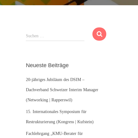
S
Suchen …
u
c
h
e
Neueste Beiträge
n
n
20-jähriges Jubiläum des DSIM –
a
c
Dachverband Schweizer Interim Manager
h
(Networking | Rapperswil)
:
15. Internationales Symposium für
Restrukturierung (Kongress | Kufstein)
Fachlehrgang „KMU-Berater für