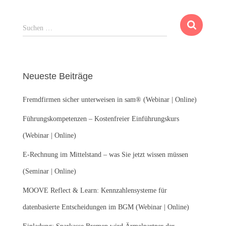
S
Suchen …
u
c
h
e
Neueste Beiträge
n
n
Fremdfirmen sicher unterweisen in sam® (Webinar | Online)
a
c
Führungskompetenzen – Kostenfreier Einführungskurs
h
:
(Webinar | Online)
E-Rechnung im Mittelstand – was Sie jetzt wissen müssen
(Seminar | Online)
MOOVE Reflect & Learn: Kennzahlensysteme für
datenbasierte Entscheidungen im BGM (Webinar | Online)