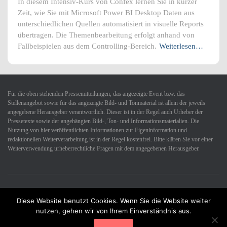
In diesem Intensiv-Kurs von Confex lernen Sie in kurzer
Zeit, wie Sie mit Microsoft Power BI Desktop Daten aus
unterschiedlichen Quellen automatisiert in visuelle Reports
übertragen. Die Themenbearbeitung erfolgt anhand von
Fallbeispielen aus dem Controlling-Bereich.
Weiterlesen…
Für die oben stehenden Pressemitteilungen, das angezeigte Event bzw. das
Stellenangebot sowie für das angezeigte Bild- und Tonmaterial ist allein der jeweils
angegebene Herausgeber verantwortlich. Dieser ist in der Regel auch Urheber der
Pressetexte sowie der angehängten Bild-, Ton- und Informationsmaterialien. Die
Nutzung von hier veröffentlichten Informationen zur Eigeninformation und
redaktionellen Weiterverarbeitung ist in der Regel kostenfrei. Bitte klären Sie vor einer
Weiterverwendung urheberrechtliche Fragen mit dem angegebenen Herausgeber.
Diese Website benutzt Cookies. Wenn Sie die Website weiter
Datenschutzerklärung
Impressum
Kontakt
nutzen, gehen wir von Ihrem Einverständnis aus.