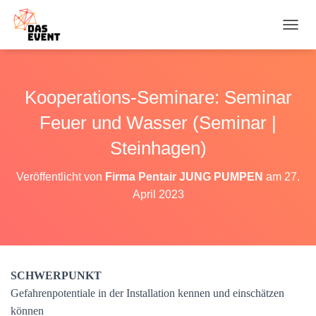
N
A
V
I
G
Kooperations-Seminare: Seminar
A
T
Feuer und Wasser (Seminar |
I
O
Steinhagen)
N
U
Veröffentlicht von
Firma Pentair JUNG PUMPEN
am
27.
M
April 2023
S
C
H
A
L
T
SCHWERPUNKT
E
N
Gefahrenpotentiale in der Installation kennen und einschätzen
können