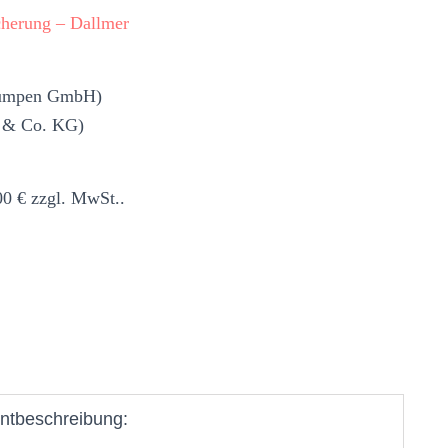
cherung – Dallmer
Pumpen GmbH)
H & Co. KG)
00 € zzgl. MwSt..
ntbeschreibung: