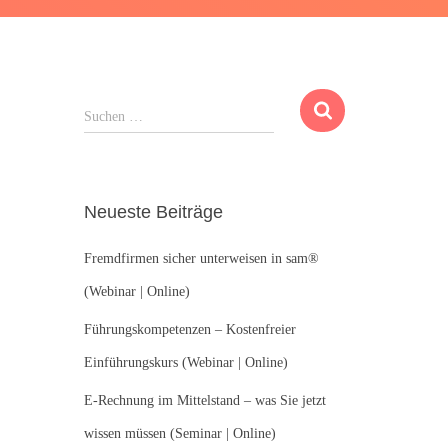
S
Suchen …
u
c
h
e
Neueste Beiträge
n
n
Fremdfirmen sicher unterweisen in sam®
a
c
(Webinar | Online)
h
:
Führungskompetenzen – Kostenfreier
Einführungskurs (Webinar | Online)
E-Rechnung im Mittelstand – was Sie jetzt
wissen müssen (Seminar | Online)