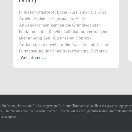
Online)
In diesem Microsoft Excel Kurs lernen Sie, Ihre
Arbeit effizienter zu gestalten. Viele
Anwender:innen kennen die Grundlegenden
Funktionen der Tabellenkalkulation, verbrauchen
aber unnötig Zeit. Mit unseren Confex-
Aufbaukursen erweitern Sie Excel-Kenntnisse in
Formatierung und Inhaltsverarbeitung. Erfahren
Weiterlesen…
 Stellenangebot sowie für das angezeigte Bild- und Tonmaterial ist allein der jeweils angegebe
n. Die Nutzung von hier veröffentlichten Informationen zur Eigeninformation und redaktionellen 
Herausgeber.