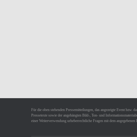
Für die oben stehenden Pressemitteilungen, das angezeigte Event bzw. das
Pressetexte sowie der angehängten Bild-, Ton- und Informationsmaterialie
einer Weiterverwendung urheberrechtliche Fragen mit dem angegebenen 