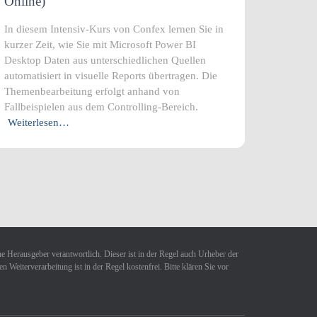
Online)
In diesem Intensiv-Kurs von Confex lernen Sie in
kurzer Zeit, wie Sie mit Microsoft Power BI
Desktop Daten aus unterschiedlichen Quellen
automatisiert in visuelle Reports übertragen. Die
Themenbearbeitung erfolgt anhand von
Fallbeispielen aus dem Controlling-Bereich.
Weiterlesen…
ne Herausgeber verantwortlich. Dieser ist in der Regel auch Urheber der
Weiterverarbeitung ist in der Regel kostenfrei. Bitte klären Sie vor