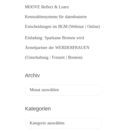
MOOVE Reflect & Learn:
Kennzahlensysteme für datenbasierte
Entscheidungen im BGM (Webinar | Online)
Einladung: Sparkasse Bremen wird
Ärmelpartner der WERDERFRAUEN
(Unterhaltung / Freizeit | Bremen)
Archiv
A
r
c
h
Kategorien
i
v
K
a