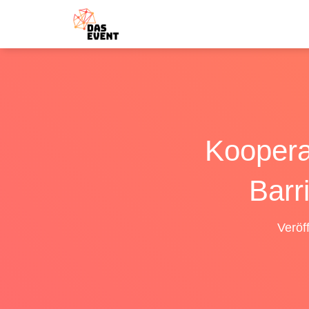
Koopera
Barr
Veröf