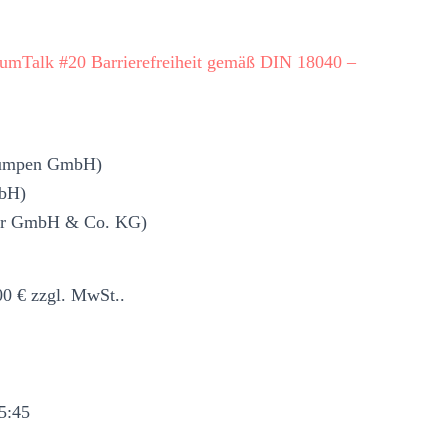
umTalk #20 Barrierefreiheit gemäß DIN 18040 –
Pumpen GmbH)
mbH)
mer GmbH & Co. KG)
00 € zzgl. MwSt..
5:45