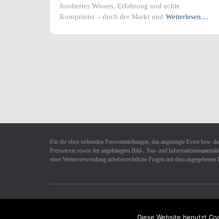
fundiertes Wissen, Erfahrung und echte
Kompetenz – doch der Markt und
Weiterlesen…
Für die oben stehenden Pressemitteilungen, das angezeigte Event bzw. das
Pressetexte sowie der angehängten Bild-, Ton- und Informationsmaterialie
einer Weiterverwendung urheberrechtliche Fragen mit dem angegebenen 
Datenschutzerklärung
Impressum
Kontakt
Diese Website benutzt Coo