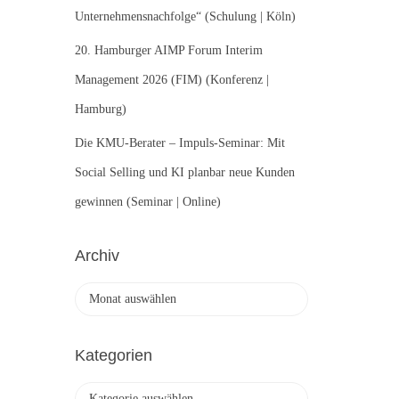
Unternehmensnachfolge“ (Schulung | Köln)
20. Hamburger AIMP Forum Interim
Management 2026 (FIM) (Konferenz |
Hamburg)
Die KMU-Berater – Impuls-Seminar: Mit
Social Selling und KI planbar neue Kunden
gewinnen (Seminar | Online)
Archiv
A
r
c
h
Kategorien
i
v
K