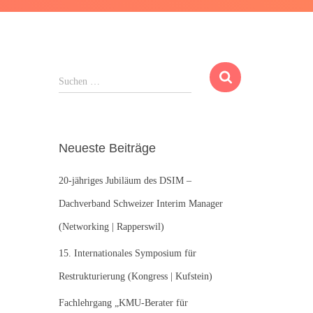
S
Suchen …
u
c
h
e
Neueste Beiträge
n
n
20-jähriges Jubiläum des DSIM –
a
c
Dachverband Schweizer Interim Manager
h
(Networking | Rapperswil)
:
15. Internationales Symposium für
Restrukturierung (Kongress | Kufstein)
Fachlehrgang „KMU-Berater für