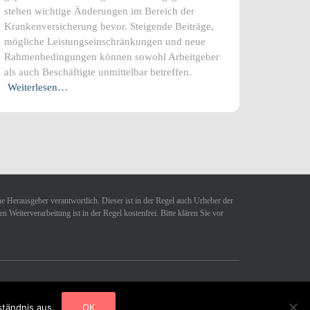
stehen wichtige Änderungen im Bereich der
Krankenversicherung bevor. Steigende Beiträge,
mögliche Leistungseinschränkungen und neue
Rahmenbedingungen können sowohl Arbeitgeber
als auch Beschäftigte unmittelbar betreffen.
Weiterlesen…
ne Herausgeber verantwortlich. Dieser ist in der Regel auch Urheber der
Weiterverarbeitung ist in der Regel kostenfrei. Bitte klären Sie vor
Hestia | Entwickelt von
ThemeIsle
ständnis aus.
OK