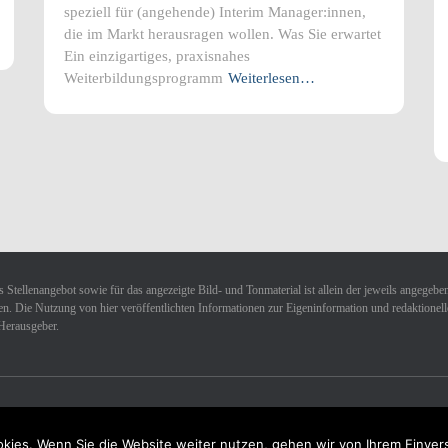
speziell für (angehende) Interim Manager:innen,
die im Markt herausragen wollen. Was Sie erwartet
Ein einzigartiges, praxisnahes
Weiterbildungsprogramm
Weiterlesen…
 Stellenangebot sowie für das angezeigte Bild- und Tonmaterial ist allein der jeweils angegebe
n. Die Nutzung von hier veröffentlichten Informationen zur Eigeninformation und redaktionellen 
Herausgeber.
kies. Wenn Sie die Website weiter nutzen, gehen wir von Ihrem Einver