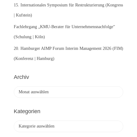
15. Internationales Symposium für Restrukturierung (Kongress
| Kufstein)
Fachlehrgang „KMU-Berater für Unternehmensnachfolge“
(Schulung | Köln)
20. Hamburger AIMP Forum Interim Management 2026 (FIM)
(Konferenz | Hamburg)
Archiv
A
r
c
h
Kategorien
i
v
K
a
t