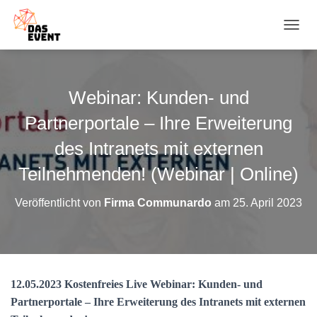
N
A
V
I
G
Webinar: Kunden- und
A
T
Partnerportale – Ihre Erweiterung
I
O
des Intranets mit externen
N
Teilnehmenden! (Webinar | Online)
U
M
S
Veröffentlicht von
Firma Communardo
am
25. April 2023
C
H
A
L
T
E
12.05.2023 Kostenfreies Live Webinar: Kunden- und
N
Partnerportale – Ihre Erweiterung des Intranets mit externen