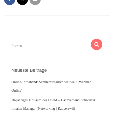
S
Suchen …
u
c
h
e
Neueste Beiträge
n
n
Online-Infoabend: Schüleraustausch weltweit (Webinar |
a
c
Online)
h
:
20-jähriges Jubiläum des DSIM – Dachverband Schweizer
Interim Manager (Networking | Rapperswil)