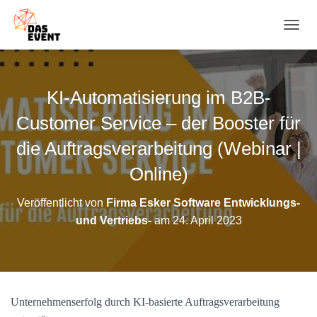
N
A
V
I
G
KI-Automatisierung im B2B-
A
T
Customer Service – der Booster für
I
O
die Auftragsverarbeitung (Webinar |
N
Online)
U
M
S
Veröffentlicht von
Firma Esker Software Entwicklungs-
C
und Vertriebs-
am
24. April 2023
H
A
L
T
E
N
Unternehmenserfolg durch KI-basierte Auftragsverarbeitung