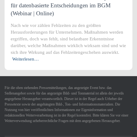
für datenbasierte Entscheidungen im BGM
(Webinar | Online)
Nach wie vor zählen Fehlzeiten zu den größten
Herausforderungen für Unternehmen. Maßnahmen werden
ergriffen, doch was fehlt, sind belastbare Erkenntnisse
darüber, welche Maßnahmen wirklich wirksam sind und wie
sich ihre Wirkung auf das Fehlzeitengeschehen auswirkt.
Weiterlesen…
Für die oben stehenden Pressemitteilungen, das angezeigte Event bzw. das
Stellenangebot sowie für das angezeigte Bild- und Tonmaterial ist allein der jeweils
angegebene Herausgeber verantwortlich. Dieser ist in der Regel auch Urheber der
Pressetexte sowie der angehängten Bild-, Ton- und Informationsmaterialien. Die
Nutzung von hier veröffentlichten Informationen zur Eigeninformation und
redaktionellen Weiterverarbeitung ist in der Regel kostenfrei. Bitte klären Sie vor einer
Weiterverwendung urheberrechtliche Fragen mit dem angegebenen Herausgeber.