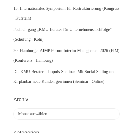
h
:
15. Internationales Symposium für Restrukturierung (Kongress
| Kufstein)
Fachlehrgang „KMU-Berater für Unternehmensnachfolge“
(Schulung | Köln)
20. Hamburger AIMP Forum Interim Management 2026 (FIM)
(Konferenz | Hamburg)
Die KMU-Berater – Impuls-Seminar: Mit Social Selling und
KI planbar neue Kunden gewinnen (Seminar | Online)
Archiv
A
r
c
h
Kategorien