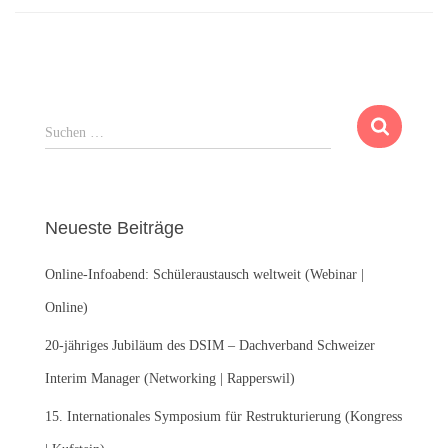
S
Suchen …
u
c
h
e
Neueste Beiträge
n
n
Online-Infoabend: Schüleraustausch weltweit (Webinar |
a
c
Online)
h
:
20-jähriges Jubiläum des DSIM – Dachverband Schweizer
Interim Manager (Networking | Rapperswil)
15. Internationales Symposium für Restrukturierung (Kongress