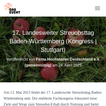
N
A
V
I
G
17. Landesweiter Streuobsttag
A
T
Baden-Württemberg (Kongress |
I
O
Stuttgart)
N
U
Veröffentlicht von
Firma Hochstamm Deutschland e.V.
M
(gemeinnützig)
am
24. April 2023
S
C
H
A
L
T
Am 13. Mai 2023 findet der 17. Landesweite Streuobsttag Baden-
E
N
Württemberg statt. Der etablierte Fachkongress fokussiert neue
Ziele und Wege zum Streuobst-Erhalt durch Nutzung und bietet