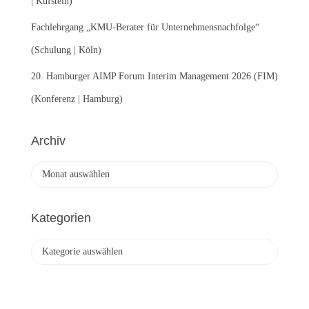
| Kufstein)
Fachlehrgang „KMU-Berater für Unternehmensnachfolge“
(Schulung | Köln)
20. Hamburger AIMP Forum Interim Management 2026 (FIM)
(Konferenz | Hamburg)
Archiv
A
r
c
h
Kategorien
i
v
K
a
t
e
g