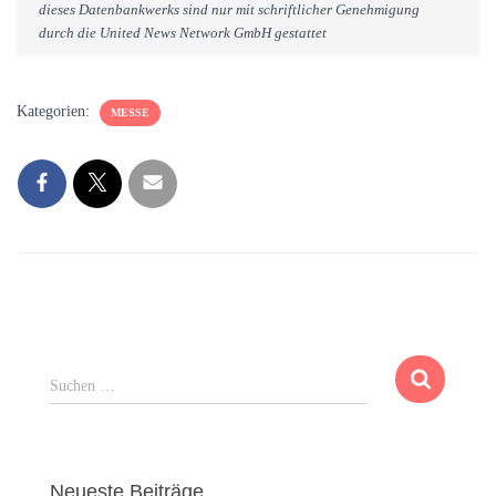
dieses Datenbankwerks sind nur mit schriftlicher Genehmigung
durch die United News Network GmbH gestattet
Kategorien:
MESSE
S
Suchen …
u
c
h
e
Neueste Beiträge