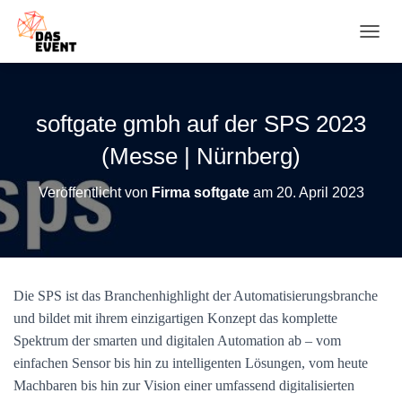
N
A
V
I
G
softgate gmbh auf der SPS 2023
A
T
(Messe | Nürnberg)
I
O
Veröffentlicht von
Firma softgate
am
20. April 2023
N
U
M
S
C
H
Die SPS ist das Branchenhighlight der Automatisierungsbranche
A
und bildet mit ihrem einzigartigen Konzept das komplette
L
T
Spektrum der smarten und digitalen Automation ab – vom
E
einfachen Sensor bis hin zu intelligenten Lösungen, vom heute
N
Machbaren bis hin zur Vision einer umfassend digitalisierten